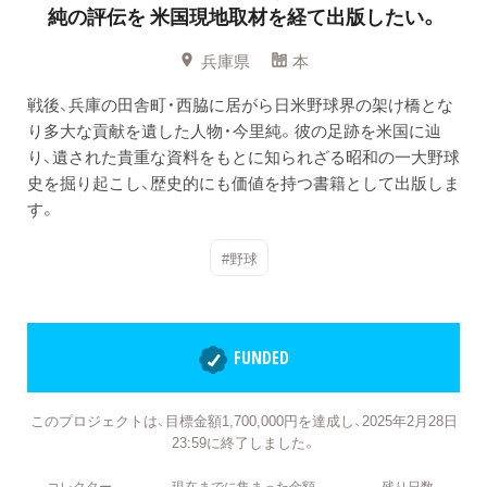
純の評伝を
米国現地取材を経て出版したい。
兵庫県
本
戦後、兵庫の田舎町・西脇に居がら日米野球界の架け橋とな
り多大な貢献を遺した人物・今里純。彼の足跡を米国に辿
り、遺された貴重な資料をもとに知られざる昭和の一大野球
史を掘り起こし、歴史的にも価値を持つ書籍として出版しま
す。
#野球
FUNDED
このプロジェクトは、目標金額1,700,000円を達成し、2025年2月28日
23:59に終了しました。
コレクター
現在までに集まった金額
残り日数