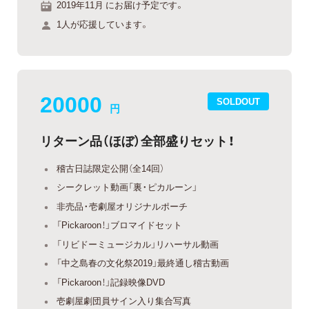
2019年11月 にお届け予定です。
1人が応援しています。
20000
SOLDOUT
円
リターン品（ほぼ）全部盛りセット！
稽古日誌限定公開（全14回）
シークレット動画「裏・ピカルーン」
非売品・壱劇屋オリジナルポーチ
「Pickaroon！」ブロマイドセット
「リビドーミュージカル」リハーサル動画
「中之島春の文化祭2019」最終通し稽古動画
「Pickaroon！」記録映像DVD
壱劇屋劇団員サイン入り集合写真