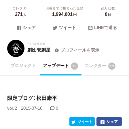
コレクター
現在までに集まった金額
残り日数
271
1,994,001
0
人
円
日
シェア
ツイート
LINEで送る
PRESENTER
劇団壱劇屋
プロフィールを表示
プロジェクト
アップデート
コレクター
15
271
限定ブログ：松田康平
vol. 2
2019-07-10
0
ツイート
シェア