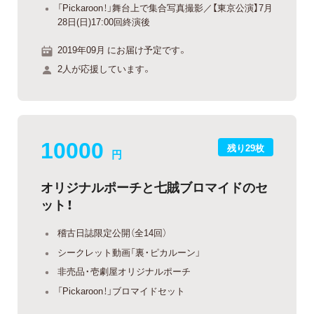
「Pickaroon！」舞台上で集合写真撮影／【東京公演】7月
28日(日)17:00回終演後
2019年09月 にお届け予定です。
2人が応援しています。
10000
残り29枚
円
オリジナルポーチと七賊ブロマイドのセ
ット！
稽古日誌限定公開（全14回）
シークレット動画「裏・ピカルーン」
非売品・壱劇屋オリジナルポーチ
「Pickaroon！」ブロマイドセット