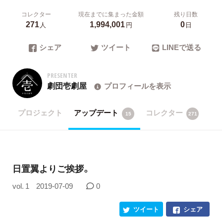
コレクター
現在までに集まった金額
残り日数
271
1,994,001
0
人
円
日
シェア
ツイート
LINEで送る
PRESENTER
劇団壱劇屋
プロフィールを表示
プロジェクト
アップデート
コレクター
15
271
日置翼よりご挨拶。
vol. 1
2019-07-09
0
ツイート
シェア