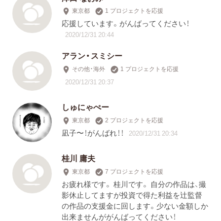
東京都
1 プロジェクトを応援
応援しています。がんばってください！
2020/12/31 20:44
アラン・スミシー
その他・海外
1 プロジェクトを応援
2020/12/31 20:37
しゅにゃぺー
東京都
2 プロジェクトを応援
凪子〜！がんばれ！！
2020/12/31 20:34
桂川 庸夫
東京都
7 プロジェクトを応援
お疲れ様です。 桂川です。 自分の作品は、撮
影休止してますが投資で得た利益を辻監督
の作品の支援金に回します。少ない金額しか
出来ませんががんばってください！