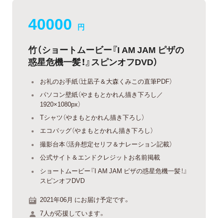
40000
円
竹（ショートムービー『I AM JAM ピザの
惑星危機一髪！』スピンオフDVD）
お礼のお手紙（辻凪子＆大森くみこの直筆PDF）
パソコン壁紙（やまもとかれん描き下ろし／
1920×1080px）
Tシャツ（やまもとかれん描き下ろし）
エコバッグ（やまもとかれん描き下ろし）
撮影台本（活弁想定セリフ＆ナレーション記載）
公式サイト＆エンドクレジットお名前掲載
ショートムービー『I AM JAM ピザの惑星危機一髪！』
スピンオフDVD
2021年06月 にお届け予定です。
7人が応援しています。