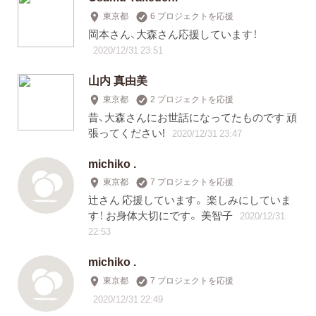
東京都
6 プロジェクトを応援
岡本さん、大森さん応援しています！
2020/12/31 23:51
山内 真由美
東京都
2 プロジェクトを応援
昔、大森さんにお世話になってたものです 頑
張ってください!
2020/12/31 23:47
michiko .
東京都
7 プロジェクトを応援
辻さん 応援しています。 楽しみにしていま
す！ お身体大切にです。 美智子
2020/12/31
22:53
michiko .
東京都
7 プロジェクトを応援
2020/12/31 22:49