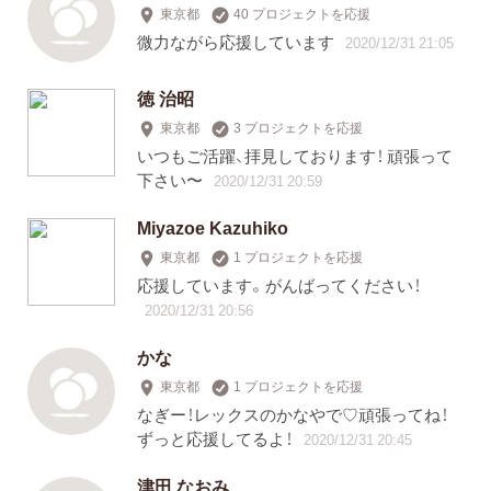
東京都
40 プロジェクトを応援
微力ながら応援しています
2020/12/31 21:05
徳 治昭
東京都
3 プロジェクトを応援
いつもご活躍、拝見しております！ 頑張って
下さい〜
2020/12/31 20:59
Miyazoe Kazuhiko
東京都
1 プロジェクトを応援
応援しています。がんばってください！
2020/12/31 20:56
かな
東京都
1 プロジェクトを応援
なぎー！レックスのかなやで♡頑張ってね！
ずっと応援してるよ！
2020/12/31 20:45
津田 なおみ