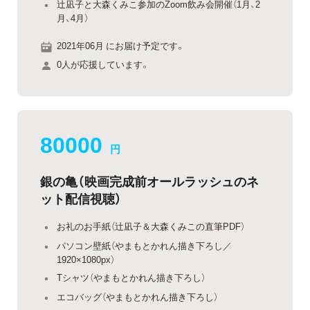
辻凪子と大森くみこ参加のZoom飲み会開催（1月、2
月、4月）
2021年06月 にお届け予定です。
0人が応援しています。
80000
円
銀の亀（映画完成前オールラッシュのネ
ット配信視聴）
お礼のお手紙（辻凪子＆大森くみこの直筆PDF）
パソコン壁紙（やまもとかれん描き下ろし／
1920×1080px）
Tシャツ（やまもとかれん描き下ろし）
エコバッグ（やまもとかれん描き下ろし）