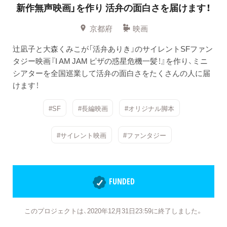
新作無声映画」を作り
活弁の面白さを届けます！
京都府
映画
辻凪子と大森くみこが「活弁ありき」のサイレントSFファン
タジー映画『I AM JAM ピザの惑星危機一髪！』を作り、ミニ
シアターを全国巡業して活弁の面白さをたくさんの人に届
けます！
#SF
#長編映画
#オリジナル脚本
#サイレント映画
#ファンタジー
FUNDED
このプロジェクトは、2020年12月31日23:59に終了しました。