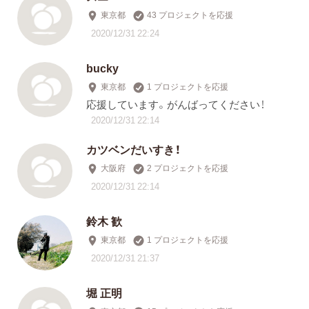
東京都
43 プロジェクトを応援
2020/12/31 22:24
bucky
東京都
1 プロジェクトを応援
応援しています。がんばってください！
2020/12/31 22:14
カツベンだいすき！
大阪府
2 プロジェクトを応援
2020/12/31 22:14
鈴木 歓
東京都
1 プロジェクトを応援
2020/12/31 21:37
堀 正明