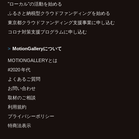
"ローカル"の活動を始める
ふるさと納税型クラウドファンディングを始める
東京都クラウドファンディング支援事業に申し込む
コロナ対策支援プログラムに申し込む
MotionGalleryについて
MOTIONGALLERYとは
#2020 年代
よくあるご質問
お問い合わせ
取材のご相談
利用規約
プライバシーポリシー
特商法表示