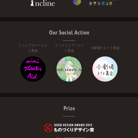
Our Social Action
ミニシアター・エイ
ブックストア・エイ
小劇場・エイド基金
ド基金
ド基金
Prize