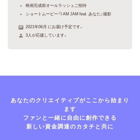
映画完成前オールラッシュご招待
ショートムービー『I AM JAM feat. あなた』撮影
2021年06月 にお届け予定です。
3人が応援しています。
あなたのクリエイティブがここから始まり
ます
ファンと一緒に自由に創作できる
新しい資金調達のカタチと共に