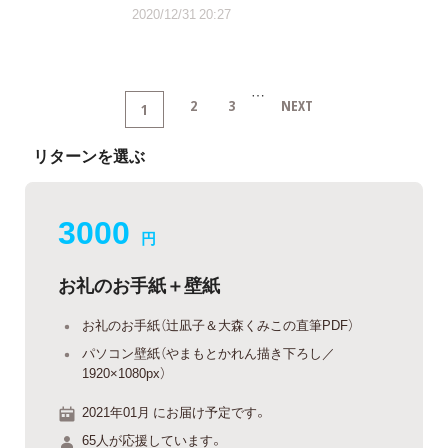
2020/12/31 20:27
…
2
3
NEXT
1
リターンを選ぶ
3000
円
お礼のお手紙＋壁紙
お礼のお手紙（辻凪子＆大森くみこの直筆PDF）
パソコン壁紙（やまもとかれん描き下ろし／
1920×1080px）
2021年01月 にお届け予定です。
65人が応援しています。