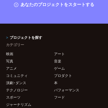
あなたのプロジェクトをスタートする
プロジェクトを探す
カテゴリー
映画
アート
写真
音楽
アニメ
ゲーム
コミュニティ
プロダクト
演劇・ダンス
本
テクノロジー
パフォーマンス
スポーツ
フード
ジャーナリズム