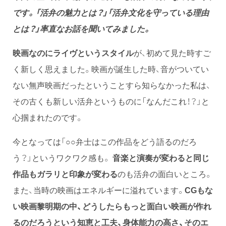
です。「活弁の魅力とは？」「活弁文化を守っている理由
とは？」率直なお話を聞いてみました。
映画なのにライヴというスタイル
が、初めて見た時すご
く新しく思えました。映画が誕生した時、音がついてい
ない無声映画だったということすら知らなかった私は、
その古くも新しい活弁というものに「なんだこれ！？」と
心掴まれたのです。
今となっては「○○弁士はこの作品をどう語るのだろ
う？」というワクワク感も。
音楽と演奏が変わると同じ
作品もガラリと印象が変わる
のも活弁の面白いところ。
また、当時の映画はエネルギーに溢れています。
CGもな
い映画黎明期の中、どうしたらもっと面白い映画が作れ
るのだろうという知恵と工夫、身体能力の高さ、そのエ