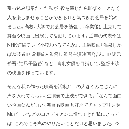
引っ込み思案だった私が「役を演じたら恥ずることなく
人を楽しませることができる！」と気づきお芝居を始め
ました。高校、大学でお芝居を勉強し、卒業後は上京して
舞台や映画に出演して活動しています。近年の代表作は
NHK連続テレビ小説『わろてんか』、 主演映画『温泉しか
ばね芸者』（鳴瀬聖人監督）、監督主演映画『ぱん。』（阪元
裕吾・辻凪子監督）など。喜劇女優を目指して、監督主演
の映画を作っています。
そんな私の作った映画を活動弁士の大森くみこさんに
声を入れてもらい、生演奏で上映ができる。「なんて面白
い企画なんだ！」と、舞台も映画も好きでチャップリンや
Mr.ビーンなどのコメディアンに憧れてきた私にとって
は「これでこそ私のやりたいことだ！」と思いました。今