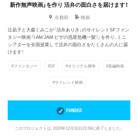
新作無声映画」を作り
活弁の面白さを届けます！
京都府
映画
辻凪子と大森くみこが「活弁ありき」のサイレントSFファン
タジー映画『I AM JAM ピザの惑星危機一髪！』を作り、ミニ
シアターを全国巡業して活弁の面白さをたくさんの人に届
けます！
#ファンタジー
#SF
#オリジナル脚本
#長編映画
#サイレント映画
FUNDED
このプロジェクトは、2020年12月31日23:59に終了しました。