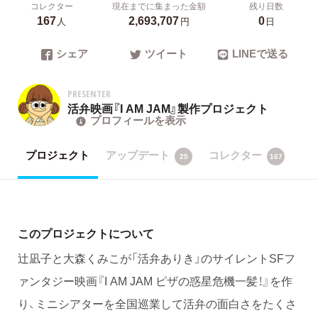
コレクター
現在までに集まった金額
残り日数
167
2,693,707
0
人
円
日
シェア
ツイート
LINEで送る
PRESENTER
活弁映画『I AM JAM』製作プロジェクト
プロフィールを表示
プロジェクト
アップデート
コレクター
25
167
このプロジェクトについて
辻凪子と大森くみこが「活弁ありき」のサイレントSFフ
ァンタジー映画『I AM JAM ピザの惑星危機一髪！』を作
り、ミニシアターを全国巡業して活弁の面白さをたくさ