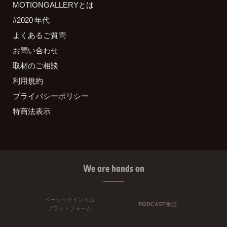
MOTIONGALLERYとは
#2020 年代
よくあるご質問
お問い合わせ
取材のご相談
利用規約
プライバシーポリシー
特商法表示
We are hands on
ベーシックインカム
PODCAST番組
プラットフォーム