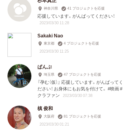
神奈川県
41 プロジェクトを応援
応援しています。がんばってください！
2023/03/30 11:28
Sakaki Nao
東京都
4 プロジェクトを応援
2023/03/30 11:25
ぱんぷ
埼玉県
47 プロジェクトを応援
『孕む（仮）』 応援しています。がんばってく
ださい！ お身体にもお気を付けて。 #映画 #
クラファン
2023/03/30 07:38
槙 俊和
大阪府
81 プロジェクトを応援
2023/03/30 01:21