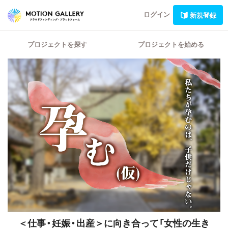
ログイン
新規登録
プロジェクトを探す
プロジェクトを始める
＜仕事・妊娠・出産＞に向き合って「女性の生き