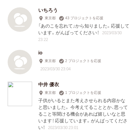
いちろう
東京都
43 プロジェクトを応援
「あのこを忘れて」から知りました。応援して
います。がんばってください！
2023/03/30
23:22
io
東京都
2 プロジェクトを応援
2023/03/30 23:04
中井 優衣
東京都
1 プロジェクトを応援
子供がいるとまた考えさせられる内容かな
と思いました。 今考えてることとか、思って
ること等聞ける機会があれば嬉しいなと思
います！ 応援しています。がんばってくださ
い！
2023/03/30 23:01