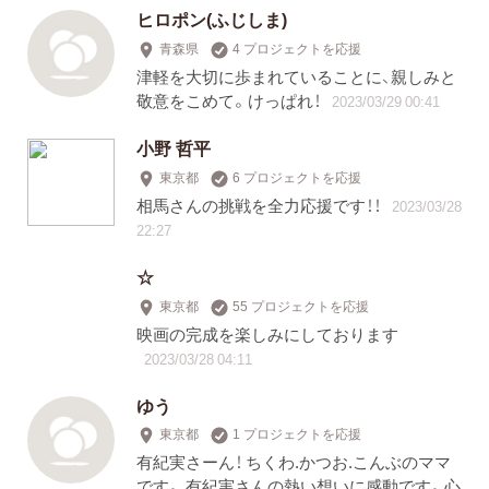
ヒロポン(ふじしま)
青森県
4 プロジェクトを応援
津軽を大切に歩まれていることに、親しみと
敬意をこめて。けっぱれ！
2023/03/29 00:41
小野 哲平
東京都
6 プロジェクトを応援
相馬さんの挑戦を全力応援です！！
2023/03/28
22:27
☆
東京都
55 プロジェクトを応援
映画の完成を楽しみにしております
2023/03/28 04:11
ゆう
東京都
1 プロジェクトを応援
有紀実さーん！ ちくわ.かつお.こんぶのママ
です。 有紀実さんの熱い想いに感動です。心