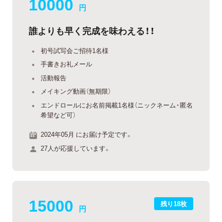
10000
円
誰よりも早く完成を味わえる！！
初号試写会ご招待1名様
手書きお礼メール
活動報告
メイキング動画（無期限）
エンドロールにお名前掲載1名様（ニックネーム・匿名
希望など可）
2024年05月 にお届け予定です。
27人が応援しています。
15000
残り18枚
円