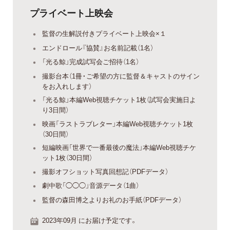
プライベート上映会
監督の生解説付きプライベート上映会×１
エンドロール『協賛』お名前記載（1名）
「光る鯨」完成試写会ご招待（1名）
撮影台本（1冊・ご希望の方に監督＆キャストのサイン
をお入れします）
「光る鯨」本編Web視聴チケット1枚（試写会実施日よ
り3日間）
映画「ラストラブレター」本編Web視聴チケット1枚
（30日間）
短編映画「世界で一番最後の魔法」本編Web視聴チケ
ット1枚（30日間）
撮影オフショット写真回想記（PDFデータ）
劇中歌「◯◯◯」音源データ（1曲）
監督の森田博之よりお礼のお手紙（PDFデータ）
2023年09月 にお届け予定です。