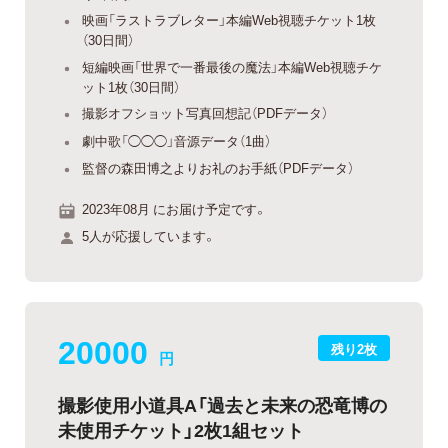
映画「ラストラブレター」本編Web視聴チケット1枚
（30日間）
短編映画「世界で一番最後の魔法」本編Web視聴チケ
ット1枚（30日間）
撮影オフショット写真回想記（PDFデータ）
劇中歌「◯◯◯」音源データ（1曲）
監督の森田博之よりお礼のお手紙（PDFデータ）
2023年08月 にお届け予定です。
5人が応援しています。
20000
残り2枚
円
撮影使用小道具A「過去と未来の恐竜博の
未使用チケット」2枚1組セット