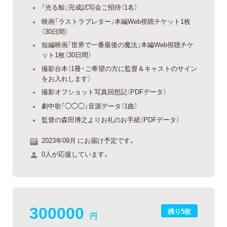
「光る鯨」完成試写会ご招待（1名）
映画「ラストラブレター」本編Web視聴チケット1枚
（30日間）
短編映画「世界で一番最後の魔法」本編Web視聴チケ
ット1枚（30日間）
撮影台本（1冊・ご希望の方に監督＆キャストのサイン
をお入れします）
撮影オフショット写真回想記（PDFデータ）
劇中歌「◯◯◯」音源データ（1曲）
監督の森田博之よりお礼のお手紙（PDFデータ）
2023年09月 にお届け予定です。
0人が応援しています。
300000
残り5枚
円