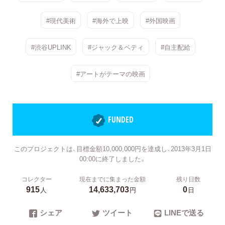
#現代美術
#海外で上映
#外国映画
#渋谷UPLINK
#ジャック＆ベティ
#自主配給
#アートがテーマの映画
FUNDED
このプロジェクトは、目標金額10,000,000円を達成し、2013年3月1日
00:00に終了しました。
コレクター
現在までに集まった金額
残り日数
915
14,633,703
0
人
円
日
シェア
ツイート
LINEで送る