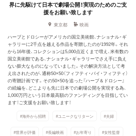
界に先駆けて日本で劇場公開！実現のためのご支
援をお願い致します
東京都
映画
ハーブとドロシーがアメリカの国立美術館、ナショナル・ギ
ャラリーに2千点を越える作品を寄贈したのが1992年。それ
から16年後、コレクションは5,000点近くまで増え、米有数の
国立美術館である、ナショナル・ギャラリーでさえ手に負え
ない膨大なものになっていました。その解決方法として考
え出されたのが、通称50×50（フィフティ・バイ・フィフティ）
の寄贈計画です。その50×50を追った『ハーブ＆ドロシー』
の続編を、どこよりも先に日本での劇場公開を実現する為、
1,000万円という日本最高額のファンディングを目指してい
ます！ご支援をお願い致します！
#海外から招聘
#ユニークなリターン
#夫婦
#世界が評価
#長編映画
#お年寄り
#女性監督