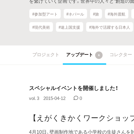
を繋げていく企画です。世界中の人々と“創造の
#参加型アート
#ネパール
#旅
#海外渡航
#現代美術
#途上国支援
#海外で活躍する日本人
プロジェクト
アップデート
コレクター
6
スペシャルイベントを開催しました！
vol. 3
2015-04-12
0
【えがくきかくワークショッ
4月10日、壁画制作地である小学校の生徒さんを