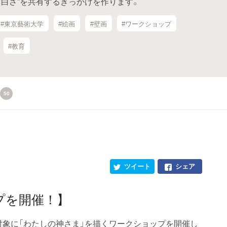
面白さ”を共有するきっかけを作ります。
#東京藝術大学
#絵画
#壁画
#ワークショップ
#教育
50
ツイート
シェア
プを開催！】
対象に「わたしの神さま」を描くワークショップを開催し