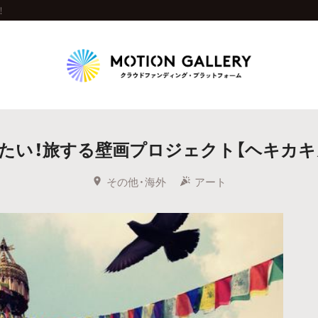
！
Highlight
い！旅する壁画プロジェクト【ヘキカキカク201
人気のプロジェクト
新着プロジェクト
終了間近のプロジェ
その他・海外
アート
Feature
タグから探す
キュレーターから探す
特集から探す
Legendary
最新達成プロジェクト
調達額が大きいプロジェクト