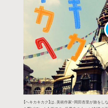
【ヘキカキカク】は、美術作家・岡田杏里が旅をし