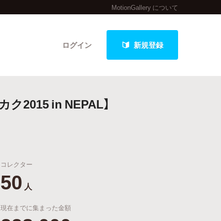
MotionGallery について
ログイン
新規登録
5 in NEPAL】
クト
コレクター
最新進捗報告から探す
50
人
現在までに集まった金額