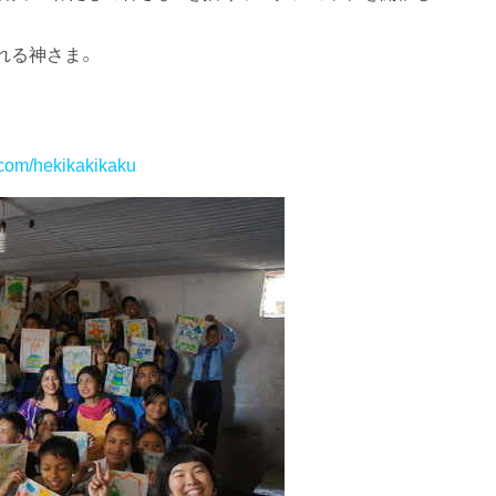
れる神さま。
.com/hekikakikaku