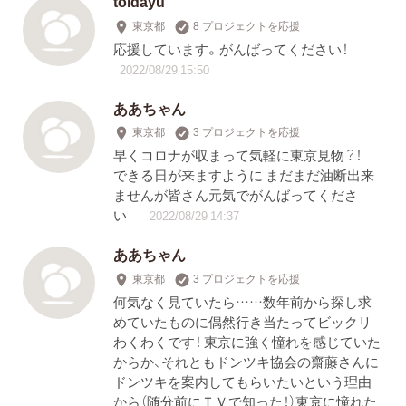
toidayu
東京都
8 プロジェクトを応援
応援しています。がんばってください！
2022/08/29 15:50
ああちゃん
東京都
3 プロジェクトを応援
早くコロナが収まって気軽に東京見物？！
できる日が来ますように まだまだ油断出来
ませんが皆さん元気でがんばってくださ
い
2022/08/29 14:37
ああちゃん
東京都
3 プロジェクトを応援
何気なく見ていたら……数年前から探し求
めていたものに偶然行き当たってビックリ
わくわくです！ 東京に強く憧れを感じていた
からか、それともドンツキ協会の齋藤さんに
ドンツキを案内してもらいたいという理由
から（随分前にＴＶで知った！）東京に憧れた