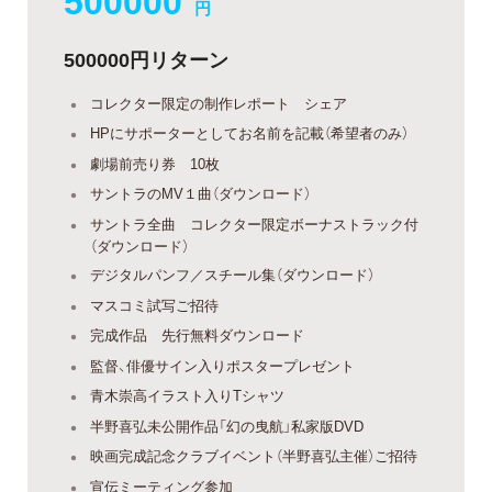
円
500000円リターン
コレクター限定の制作レポート シェア
HPにサポーターとしてお名前を記載（希望者のみ）
劇場前売り券 10枚
サントラのMV１曲（ダウンロード）
サントラ全曲 コレクター限定ボーナストラック付
（ダウンロード）
デジタルパンフ／スチール集（ダウンロード）
マスコミ試写ご招待
完成作品 先行無料ダウンロード
監督、俳優サイン入りポスタープレゼント
青木崇高イラスト入りTシャツ
半野喜弘未公開作品「幻の曳航」私家版DVD
映画完成記念クラブイベント（半野喜弘主催）ご招待
宣伝ミーティング参加