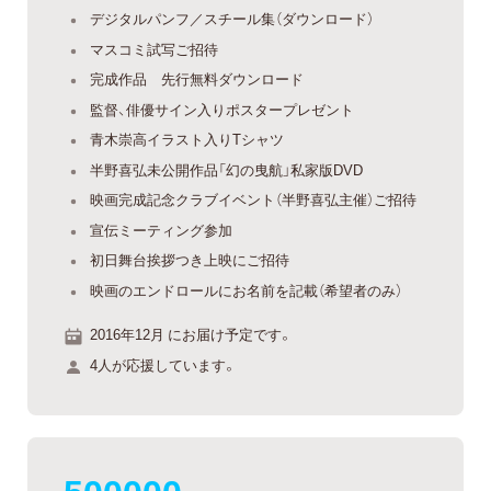
デジタルパンフ／スチール集（ダウンロード）
マスコミ試写ご招待
完成作品 先行無料ダウンロード
監督、俳優サイン入りポスタープレゼント
青木崇高イラスト入りTシャツ
半野喜弘未公開作品「幻の曳航」私家版DVD
映画完成記念クラブイベント（半野喜弘主催）ご招待
宣伝ミーティング参加
初日舞台挨拶つき上映にご招待
映画のエンドロールにお名前を記載（希望者のみ）
2016年12月 にお届け予定です。
4人が応援しています。
500000