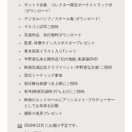
サントラ全曲 コレクター限定ボーナストラック付
（ダウンロード）
デジタルパンフ／スチール集（ダウンロード）
マスコミ試写ご招待
完成作品 先行無料ダウンロード
監督、俳優サイン入りポスタープレゼント
青木崇高イラスト入りTシャツ
半野喜弘未公開作品「幻の曳航」私家版DVD
映画完成記念クラブイベント（半野喜弘主催）ご招待
宣伝ミーティング参加
初日舞台挨拶つき上映にご招待
初号(映画完成時）打ち上げにご招待
映画のエンドロールにアソシエイト・プロデューサー
としてお名前を記載
撮影小道具プレゼント
2016年12月 にお届け予定です。