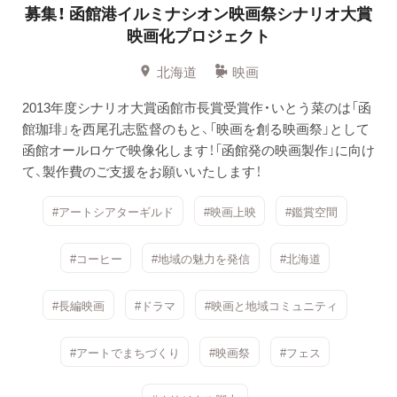
募集！ 函館港イルミナシオン映画祭シナリオ大賞
映画化プロジェクト
北海道
映画
2013年度シナリオ大賞函館市長賞受賞作・いとう菜のは「函
館珈琲」を西尾孔志監督のもと、「映画を創る映画祭」として
函館オールロケで映像化します！「函館発の映画製作」に向け
て、製作費のご支援をお願いいたします！
#アートシアターギルド
#映画上映
#鑑賞空間
#コーヒー
#地域の魅力を発信
#北海道
#長編映画
#ドラマ
#映画と地域コミュニティ
#アートでまちづくり
#映画祭
#フェス