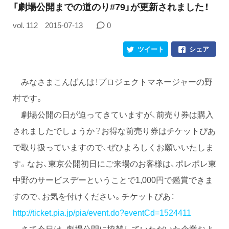
「劇場公開までの道のり#79」が更新されました！
vol. 112
2015-07-13
0
ツイート
シェア
みなさまこんばんは！プロジェクトマネージャーの野
村です。
劇場公開の日が迫ってきていますが、前売り券は購入
されましたでしょうか？お得な前売り券はチケットぴあ
で取り扱っていますので、ぜひよろしくお願いいたしま
す。なお、東京公開初日にご来場のお客様は、ポレポレ東
中野のサービスデーということで1,000円で鑑賞できま
すので、お気を付けください。チケットぴあ：
http://ticket.pia.jp/pia/event.do?eventCd=1524411
さて今日は、劇場公開に協賛していただいた企業およ