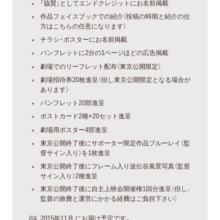
「協賛」としてエンドクレジットにお名前掲載
作品フェイスブックでの紹介（投稿の時期と紹介の仕
方はこちらの任意になります）
チラシ・ポスターにお名前掲載
パンフレットに2分の1ページほどの広告掲載
劇場でのリーフレット配布（東京公開限定）
劇場招待券20枚進呈（但し東京公開限定となる場合が
あります）
パンフレット20部進呈
ポストカード2種×20セット進呈
劇場用ポスター4部進呈
東京公開終了後にサポーター限定作品ブルーレイ（監
督サイン入り）を1枚進呈
東京公開終了後にフレーム入り波伝谷風景写真（監督
サイン入り）2種進呈
東京公開終了後に自主上映会開催権1回分進呈（但し、
監督の旅費と運営にかかる経費はご負担下さい）
2015年11月 にお届け予定です。