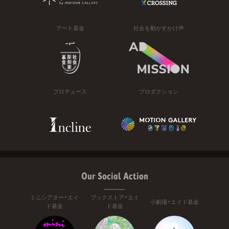
アート基金
社会を動かすかけ声
プロデュース
プロダクション
Our Social Action
ミニシアター・エイ
ブックストア・エイ
小劇場・エイド基金
ド基金
ド基金