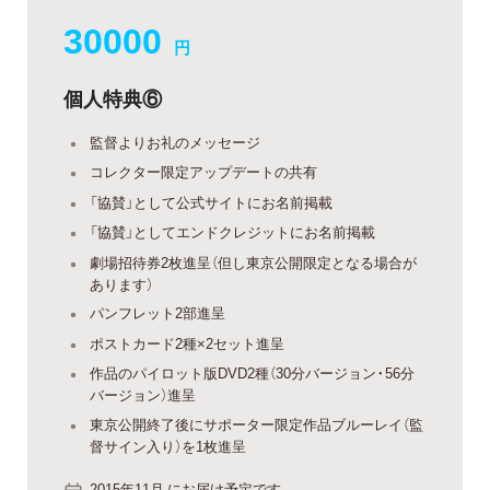
30000
円
個人特典⑥
監督よりお礼のメッセージ
コレクター限定アップデートの共有
「協賛」として公式サイトにお名前掲載
「協賛」としてエンドクレジットにお名前掲載
劇場招待券2枚進呈（但し東京公開限定となる場合が
あります）
パンフレット2部進呈
ポストカード2種×2セット進呈
作品のパイロット版DVD2種（30分バージョン・56分
バージョン）進呈
東京公開終了後にサポーター限定作品ブルーレイ（監
督サイン入り）を1枚進呈
2015年11月 にお届け予定です。