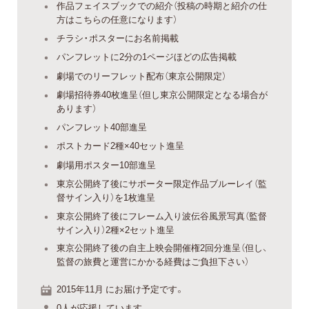
作品フェイスブックでの紹介（投稿の時期と紹介の仕
方はこちらの任意になります）
チラシ・ポスターにお名前掲載
パンフレットに2分の1ページほどの広告掲載
劇場でのリーフレット配布（東京公開限定）
劇場招待券40枚進呈（但し東京公開限定となる場合が
あります）
パンフレット40部進呈
ポストカード2種×40セット進呈
劇場用ポスター10部進呈
東京公開終了後にサポーター限定作品ブルーレイ（監
督サイン入り）を1枚進呈
東京公開終了後にフレーム入り波伝谷風景写真（監督
サイン入り）2種×2セット進呈
東京公開終了後の自主上映会開催権2回分進呈（但し、
監督の旅費と運営にかかる経費はご負担下さい）
2015年11月 にお届け予定です。
0人が応援しています。