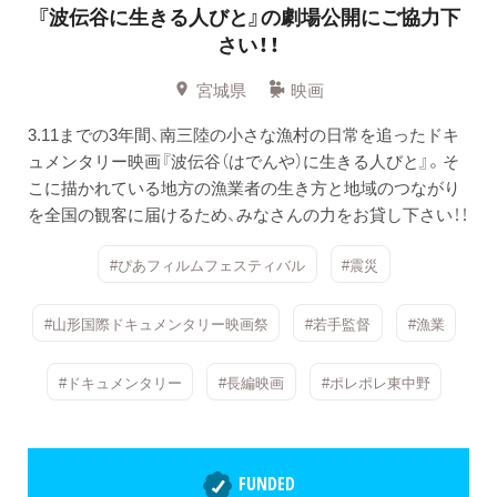
『波伝谷に生きる人びと』の劇場公開にご協力下
さい！！
宮城県
映画
3.11までの3年間、南三陸の小さな漁村の日常を追ったドキ
ュメンタリー映画『波伝谷（はでんや）に生きる人びと』。そ
こに描かれている地方の漁業者の生き方と地域のつながり
を全国の観客に届けるため、みなさんの力をお貸し下さい！！
#ぴあフィルムフェスティバル
#震災
#山形国際ドキュメンタリー映画祭
#若手監督
#漁業
#ドキュメンタリー
#長編映画
#ポレポレ東中野
FUNDED