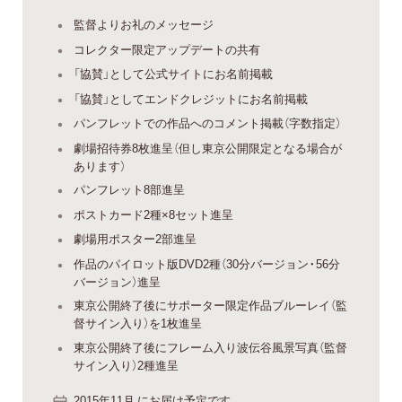
監督よりお礼のメッセージ
コレクター限定アップデートの共有
「協賛」として公式サイトにお名前掲載
「協賛」としてエンドクレジットにお名前掲載
パンフレットでの作品へのコメント掲載（字数指定）
劇場招待券8枚進呈（但し東京公開限定となる場合が
あります）
パンフレット8部進呈
ポストカード2種×8セット進呈
劇場用ポスター2部進呈
作品のパイロット版DVD2種（30分バージョン・56分
バージョン）進呈
東京公開終了後にサポーター限定作品ブルーレイ（監
督サイン入り）を1枚進呈
東京公開終了後にフレーム入り波伝谷風景写真（監督
サイン入り）2種進呈
2015年11月 にお届け予定です。