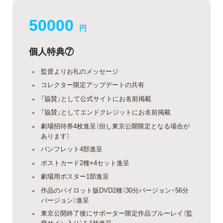
50000
円
個人特典⑦
監督よりお礼のメッセージ
コレクター限定アップデートの共有
「協賛」として公式サイトにお名前掲載
「協賛」としてエンドクレジットにお名前掲載
劇場招待券4枚進呈（但し東京公開限定となる場合が
あります）
パンフレット4部進呈
ポストカード2種×4セット進呈
劇場用ポスター1部進呈
作品のパイロット版DVD2種（30分バージョン・56分
バージョン）進呈
東京公開終了後にサポーター限定作品ブルーレイ（監
督サイン入り）を1枚進呈