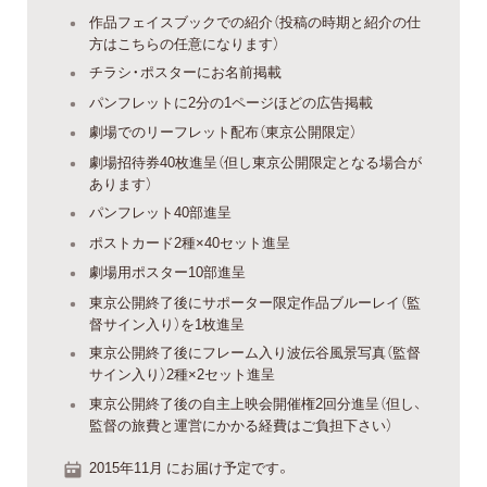
作品フェイスブックでの紹介（投稿の時期と紹介の仕
方はこちらの任意になります）
チラシ・ポスターにお名前掲載
パンフレットに2分の1ページほどの広告掲載
劇場でのリーフレット配布（東京公開限定）
劇場招待券40枚進呈（但し東京公開限定となる場合が
あります）
パンフレット40部進呈
ポストカード2種×40セット進呈
劇場用ポスター10部進呈
東京公開終了後にサポーター限定作品ブルーレイ（監
督サイン入り）を1枚進呈
東京公開終了後にフレーム入り波伝谷風景写真（監督
サイン入り）2種×2セット進呈
東京公開終了後の自主上映会開催権2回分進呈（但し、
監督の旅費と運営にかかる経費はご負担下さい）
2015年11月 にお届け予定です。