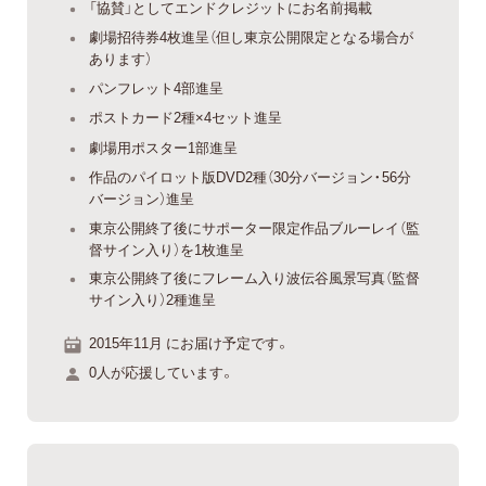
「協賛」としてエンドクレジットにお名前掲載
劇場招待券4枚進呈（但し東京公開限定となる場合が
あります）
パンフレット4部進呈
ポストカード2種×4セット進呈
劇場用ポスター1部進呈
作品のパイロット版DVD2種（30分バージョン・56分
バージョン）進呈
東京公開終了後にサポーター限定作品ブルーレイ（監
督サイン入り）を1枚進呈
東京公開終了後にフレーム入り波伝谷風景写真（監督
サイン入り）2種進呈
2015年11月 にお届け予定です。
0人が応援しています。