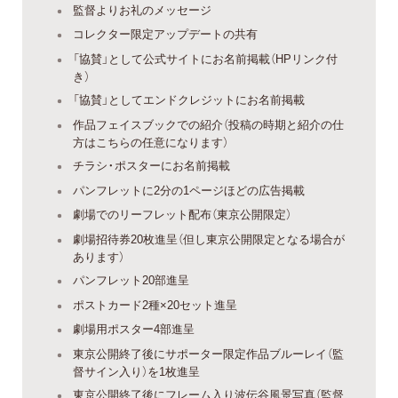
監督よりお礼のメッセージ
コレクター限定アップデートの共有
「協賛」として公式サイトにお名前掲載（HPリンク付
き）
「協賛」としてエンドクレジットにお名前掲載
作品フェイスブックでの紹介（投稿の時期と紹介の仕
方はこちらの任意になります）
チラシ・ポスターにお名前掲載
パンフレットに2分の1ページほどの広告掲載
劇場でのリーフレット配布（東京公開限定）
劇場招待券20枚進呈（但し東京公開限定となる場合が
あります）
パンフレット20部進呈
ポストカード2種×20セット進呈
劇場用ポスター4部進呈
東京公開終了後にサポーター限定作品ブルーレイ（監
督サイン入り）を1枚進呈
東京公開終了後にフレーム入り波伝谷風景写真（監督