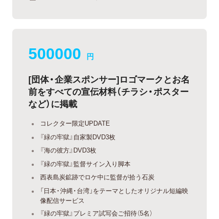
500000
円
[団体・企業スポンサー]ロゴマークとお名
前をすべての宣伝材料（チラシ・ポスター
など）に掲載
コレクター限定UPDATE
『緑の牢獄』自家製DVD3枚
『海の彼方』DVD3枚
『緑の牢獄』監督サイン入り脚本
西表島炭鉱跡でロケ中に監督が拾う石炭
「日本・沖縄・台湾」をテーマとしたオリジナル短編映
像配信サービス
『緑の牢獄』プレミア試写会ご招待（5名）