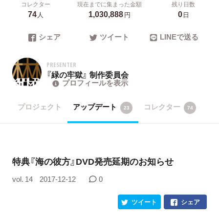
コレクター
現在までに集まった金額
残り日数
74
1,030,888
0
人
円
日
シェア
ツイート
LINEで送る
PRESENTER
『緑の牢獄』 制作委員会
プロフィールを表示
プロジェクト
アップデート
コレクター
23
74
特典『海の彼方』DVD発売延期のお知らせ
vol. 14
2017-12-12
0
ツイート
シェア