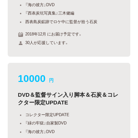
『海の彼方』DVD
『西表炭坑写真集』三木健編
西表島炭鉱跡でロケ中に監督が拾う石炭
2018年12月 にお届け予定です。
30人が応援しています。
10000
円
DVD＆監督サイン入り脚本＆石炭＆コレ
クター限定UPDATE
コレクター限定UPDATE
『緑の牢獄』自家製DVD
『海の彼方』DVD