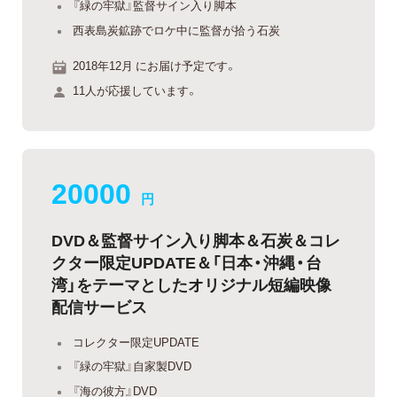
『緑の牢獄』監督サイン入り脚本
西表島炭鉱跡でロケ中に監督が拾う石炭
2018年12月 にお届け予定です。
11人が応援しています。
20000
円
DVD＆監督サイン入り脚本＆石炭＆コレ
クター限定UPDATE＆「日本・沖縄・台
湾」をテーマとしたオリジナル短編映像
配信サービス
コレクター限定UPDATE
『緑の牢獄』自家製DVD
『海の彼方』DVD