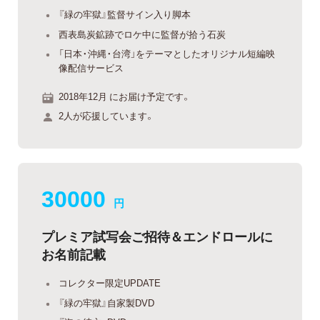
『緑の牢獄』監督サイン入り脚本
西表島炭鉱跡でロケ中に監督が拾う石炭
「日本・沖縄・台湾」をテーマとしたオリジナル短編映
像配信サービス
2018年12月 にお届け予定です。
2人が応援しています。
30000
円
プレミア試写会ご招待＆エンドロールに
お名前記載
コレクター限定UPDATE
『緑の牢獄』自家製DVD