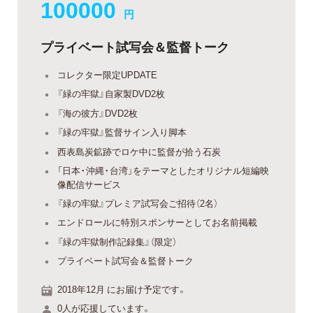
100000
円
プライベート試写会＆監督トーク
コレクター限定UPDATE
『緑の牢獄』自家製DVD2枚
『海の彼方』DVD2枚
『緑の牢獄』監督サイン入り脚本
西表島炭鉱跡でロケ中に監督が拾う石炭
「日本・沖縄・台湾」をテーマとしたオリジナル短編映
像配信サービス
『緑の牢獄』プレミア試写会ご招待（2名）
エンドロールに特別スポンサーとしてお名前掲載
『緑の牢獄制作記録集』（限定）
プライベート試写会＆監督トーク
2018年12月 にお届け予定です。
0人が応援しています。