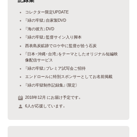
コレクター限定UPDATE
『緑の牢獄』自家製DVD
『海の彼方』DVD
『緑の牢獄』監督サイン入り脚本
西表島炭鉱跡でロケ中に監督が拾う石炭
「日本・沖縄・台湾」をテーマとしたオリジナル短編映
像配信サービス
『緑の牢獄』プレミア試写会ご招待
エンドロールに特別スポンサーとしてお名前掲載
『緑の牢獄制作記録集』（限定）
2018年12月 にお届け予定です。
6人が応援しています。