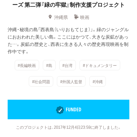
ーズ
第二弾『緑の牢獄』制作支援プロジェクト
沖縄県
映画
沖縄・秘境の島「西表島（いりおもてじま）」。緑のジャングル
におおわれた美しい島。ここにはかつて、大きな炭鉱があっ
た…。炭鉱の歴史と、西表に生きる人々の歴史再現映画を制
作中です。
#長編映画
#島
#台湾
#ドキュメンタリー
#社会問題
#外国人監督
#沖縄
FUNDED
このプロジェクトは、2017年12月4日23:59に終了しました。