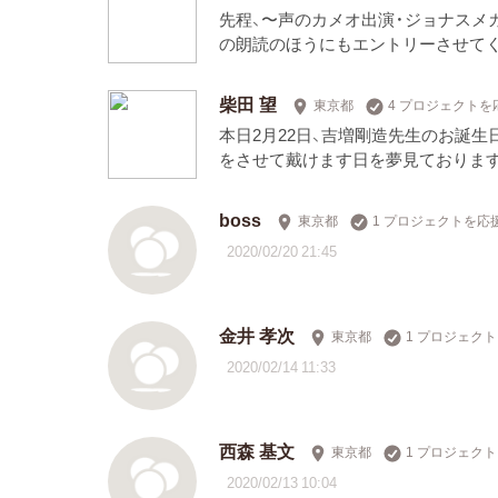
先程、〜声のカメオ出演・ジョナスメ
の朗読のほうにもエントリーさせてく
柴田 望
東京都
4 プロジェクトを
本日2月22日、吉増剛造先生のお誕
をさせて戴けます日を夢見ておりま
boss
東京都
1 プロジェクトを応
2020/02/20 21:45
金井 孝次
東京都
1 プロジェク
2020/02/14 11:33
西森 基文
東京都
1 プロジェク
2020/02/13 10:04