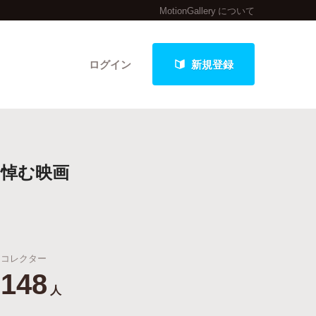
MotionGallery について
ログイン
新規登録
クト
を悼む映画
最新進捗報告から探す
コレクター
148
人