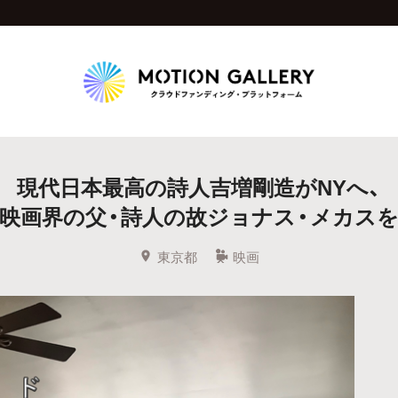
Highlight
現代日本最高の詩人吉増剛造がNYへ、
人気のプロジェクト
新着プロジェクト
終了間近のプロジェ
映画界の父・詩人の故ジョナス・メカス
Feature
東京都
映画
タグから探す
キュレーターから探す
特集から探す
Legendary
最新達成プロジェクト
調達額が大きいプロジェクト