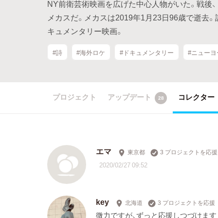
NY前衛芸術映画を広げた中心人物がいた。戦後
メカスだ。メカスは2019年1月23日96歳で逝
キュメンタリー映画。
#詩
#海外ロケ
#ドキュメンタリー
#ニューヨ
プロジェクト
アップデート
コレクター
28
エマ
東京都
3 プロジェクトを応援
2020/02/27 09:52
key
北海道
3 プロジェクトを応援
微力ですが、ずっと応援しつづけます