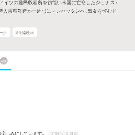
、ドイツの難民収容所を彷徨い米国に亡命したジョナス・
去。詩人吉増剛造が一周忌にマンハッタンへ、盟友を悼むド
ーク
#長編映画
148
！楽しみにしています。
2020/02/26 09:32