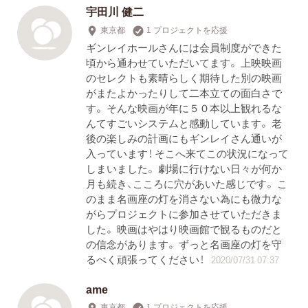
宇田川 健二
東京都
1 プロジェクトを応援
ギンレイホールさんには会員制度ができた
頃から通わせていただいてます。 上映映画
のセレクトも素晴らしく期待した別の映画
がまたよかったりして二本立ての面白さで
す。 そんな映画が年に５０本以上観れるな
んてすごいシステムと感動しています。 老
後の楽しみの計画にもギンレイさん通いが
入っています！ そこへ来てこの状況になって
しまいました。 劇場に行けない日々が何か
月も続き、こころに穴があいた感じです。 こ
のまま名画座の灯を消さない為にも微力な
がらプロジェクトに参加させていただきま
した。 映画はやはり映画館で観るものだと
の信念があります。 ずっと名画座の灯を守
るべく頑張ってください！
2020/07/31 07:37
ame
東京都
1 プロジェクトを応援