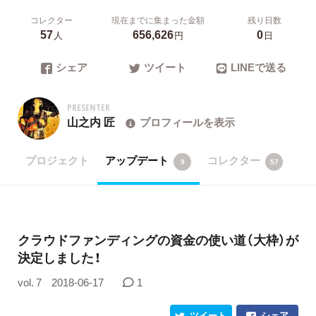
コレクター
現在までに集まった金額
残り日数
57
656,626
0
人
円
日
シェア
ツイート
LINEで送る
PRESENTER
山之内 匠
プロフィールを表示
プロジェクト
アップデート
コレクター
9
57
クラウドファンディングの資金の使い道（大枠）が
決定しました！
vol. 7
2018-06-17
1
ツイート
シェア