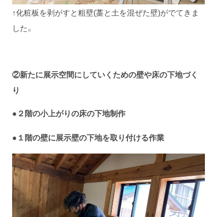
↑化粧板を剥がすと粗壁(藁と土を混ぜた壁)がでてきま
した。
②新たに展示空間にしていくための壁や床の下地づく
り
●２階の
小上がりの床の下地
制作
●１階の壁に
展示壁の
下地を取り付ける作業