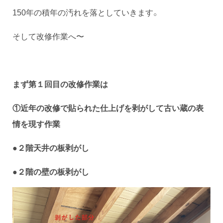
150年の積年の汚れを落としていきます。
そして改修作業へ〜
まず第１回目の改修作業は
①
近年の改修で貼られた仕上げを剥がして古い蔵の表
情を現す作業
●２階天井の板剥がし
●２階の壁の板剥がし