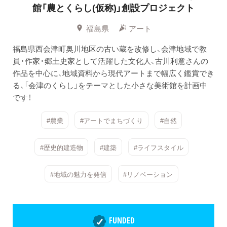
館「農とくらし(仮称)」創設プロジェクト
福島県
アート
福島県西会津町奥川地区の古い蔵を改修し、会津地域で教
員・作家・郷土史家として活躍した文化人、古川利意さんの
作品を中心に、地域資料から現代アートまで幅広く鑑賞でき
る、「会津のくらし」をテーマとした小さな美術館を計画中
です！
#農業
#アートでまちづくり
#自然
#歴史的建造物
#建築
#ライフスタイル
#地域の魅力を発信
#リノベーション
FUNDED