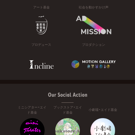
アート基金
社会を動かすかけ声
プロデュース
プロダクション
Our Social Action
ミニシアター・エイ
ブックストア・エイ
小劇場・エイド基金
ド基金
ド基金