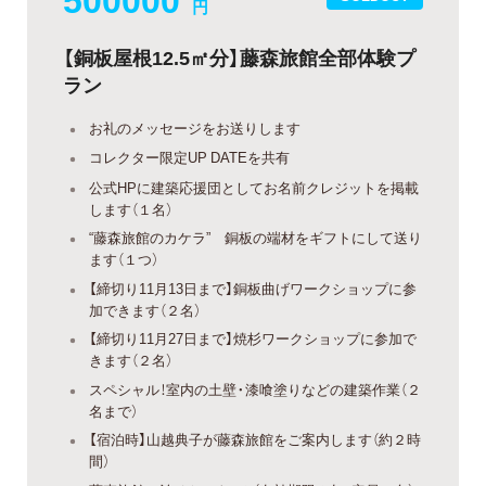
円
【銅板屋根12.5㎡分】藤森旅館全部体験プ
ラン
お礼のメッセージをお送りします
コレクター限定UP DATEを共有
公式HPに建築応援団としてお名前クレジットを掲載
します（１名）
“藤森旅館のカケラ” 銅板の端材をギフトにして送り
ます（１つ）
【締切り11月13日まで】銅板曲げワークショップに参
加できます（２名）
【締切り11月27日まで】焼杉ワークショップに参加で
きます（２名）
スペシャル！室内の土壁・漆喰塗りなどの建築作業（２
名まで）
【宿泊時】山越典子が藤森旅館をご案内します（約２時
間）