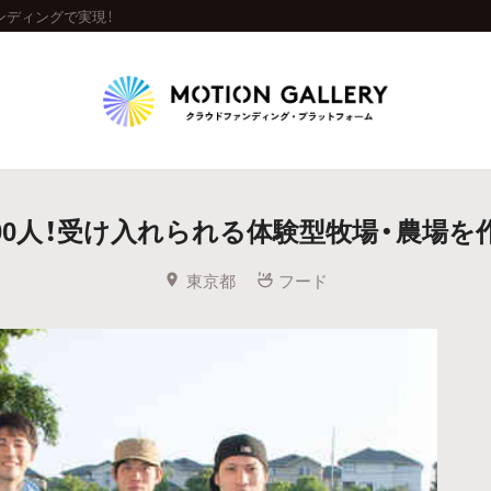
ンディングで実現！
Highlight
00人！受け入れられる体験型牧場・農場を
人気のプロジェクト
新着プロジェクト
終了間近のプロジェ
東京都
フード
Feature
タグから探す
キュレーターから探す
特集から探す
Legendary
最新達成プロジェクト
調達額が大きいプロジェクト