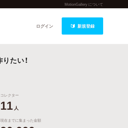
MotionGallery について
ログイン
新規登録
作りたい！
クト
コレクター
最新進捗報告から探す
11
人
現在までに集まった金額