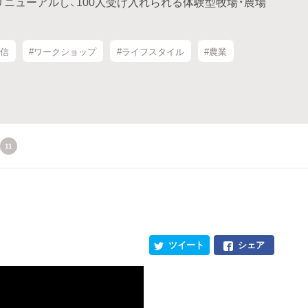
ニューアルし、100人受け入れられる体験型牧場・農場
発信
#ワークショップ
#ライフスタイル
#農業
11
ツイート
シェア