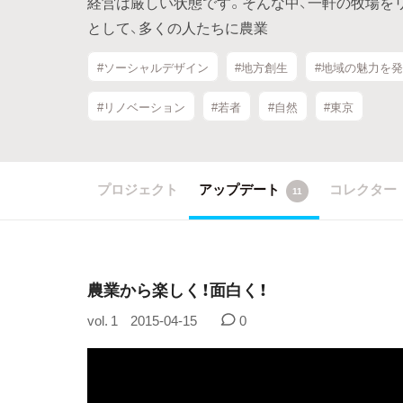
経営は厳しい状態です。そんな中、一軒の牧場をリ
として、多くの人たちに農業
#ソーシャルデザイン
#地方創生
#地域の魅力を
#リノベーション
#若者
#自然
#東京
プロジェクト
アップデート
コレクター
11
農業から楽しく！面白く！
vol. 1
2015-04-15
0