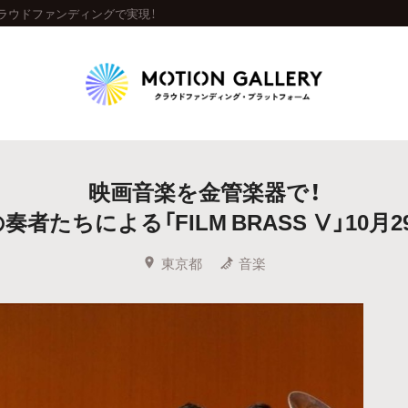
をクラウドファンディングで実現！
Highlight
映画音楽を金管楽器で！
人気のプロジェクト
新着プロジェクト
終了間近のプロジェ
奏者たちによる「FILM BRASS Ⅴ」10月2
Feature
東京都
音楽
タグから探す
キュレーターから探す
特集から探す
Legendary
最新達成プロジェクト
調達額が大きいプロジェクト