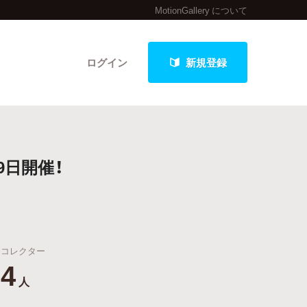
MotionGallery について
ログイン
新規登録
クト
9日開催！
最新進捗報告から探す
コレクター
4
人