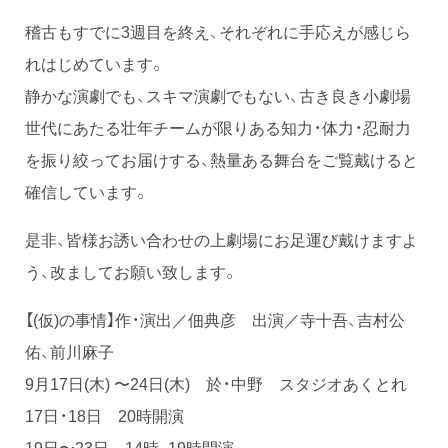
稽古もすでに3週目を終え、それぞれに手応えが感じら
れはじめています。
静かな演劇でも、スキマ演劇でもない、古き良き小劇場
世代にあたる壮年チームが限りある知力・体力・忍耐力
を振り絞ってお届けする、熱量ある舞台をご覧戴けると
確信しています。
是非、皆様お誘い合わせの上劇場にお足運び戴けますよ
う、改ましてお願い致します。
【(仮)の事情】作・演出／佃典彦 出演／寺十吾、吉村公
佑、前川麻子
9月17日(木) 〜24日(木) 於・中野 スタジオあくとれ
17日・18日 20時開演
19日〜23日 14時、19時開演