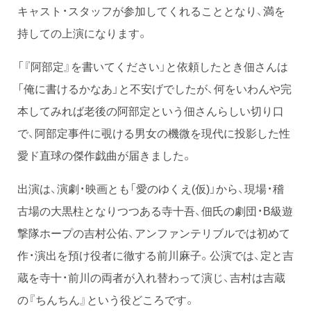
キャスト・スタッフが参加してくれることとなり、満を
持しての上演になります。
「『阿部定』を書いてください」と依頼したとき佃さんは
「俺に書けるかなあ」と不安げでしたが、何をいわんや完
本してみれば老後の阿部定という佃さんらしい切り口
で、阿部定事件に覗ける男女の機微を現代に投影した性
愛ド直球の傑作戯曲が届きました。
出演は、演劇・映画とも「愛のゆくえ(仮)」から、現場・稽
古場の大黒柱となりつつある寺十吾、佃氏の劇団・B級遊
撃隊ホープの吉村公佑、アンファンテリブルでは初めて
作・演出を預け役者に徹する前川麻子。公演では、定と吉
蔵を寺十・前川の両者が入れ替わって演じ、吉村は吉蔵
の『ちんちん』という役どころです。