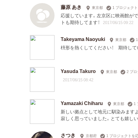
藤原 あき
東京都
1 プロジェク
応援しています。左京区に映画館が
トも期待してます！
2017/06/15 09:22
Takeyama Naoyuki
東京都
枡形を熱くしてください！ 期待して
Yasuda Takuro
東京都
2 プ
2017/06/15 08:42
Yamazaki Chiharu
東京都
1
新しい拠点として地元に馴染みますよ
寂しく思っていました。とても嬉し
さつき
京都府
1 プロジェクトを