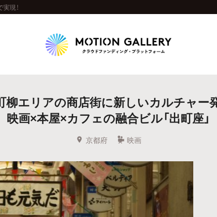
で実現！
Highlight
町柳エリアの商店街に新しいカルチャー
人気のプロジェクト
新着プロジェクト
終了間近のプロジェ
映画×本屋×カフェの融合ビル「出町座」
Feature
京都府
映画
タグから探す
キュレーターから探す
特集から探す
Legendary
最新達成プロジェクト
調達額が大きいプロジェクト