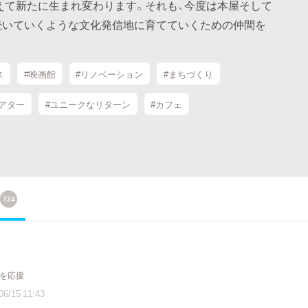
変えて新たに生まれ変わります。それも、今度は本屋そして
と続いていくような文化発信地に育てていくための仲間を
ス
#映画館
#リノベーション
#まちづくり
アター
#ユニークなリターン
#カフェ
724
トを応援
06/15 11:43