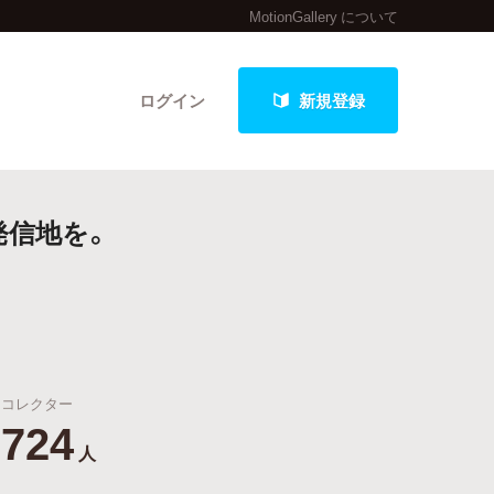
MotionGallery について
ログイン
新規登録
発信地を。
クト
最新進捗報告から探す
コレクター
724
人