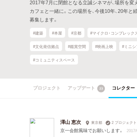
2017年7月に閉館となる立誠シネマが、場所を
カフェと一緒に。この場所を、今後10年、20年
募集します。
#建築
#本屋
#京都
#マイクロ・コンプレック
#文化発信拠点
#鑑賞空間
#映画上映
#ミニシ
#コミュニティスペース
プロジェクト
アップデート
コレクター
23
澤山 恵次
東京都
2 プロジェク
京一会館風味でお願いします。
2017/