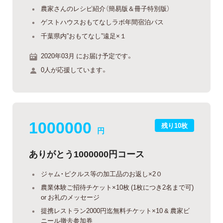
農家さんのレシピ紹介（簡易版＆冊子特別版）
ゲストハウスおもてなしラボ年間宿泊パス
千葉県内”おもてなし”遠足×１
2020年03月 にお届け予定です。
0人が応援しています。
1000000
残り10枚
円
ありがとう1000000円コース
ジャム・ピクルス等の加工品のお返し×2０
農業体験ご招待チケット×10枚 (1枚につき2名まで可)
or お礼のメッセージ
提携レストラン2000円迄無料チケット×10 & 農家ビ
ニール撤去参加券