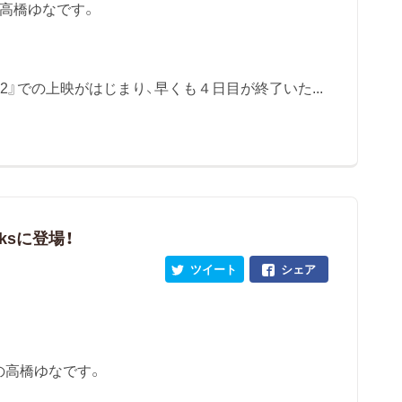
の高橋ゆなです。
マ『K2』での上映がはじまり、早くも４日目が終了いた...
ksに登場！
ツイート
シェア
の高橋ゆなです。