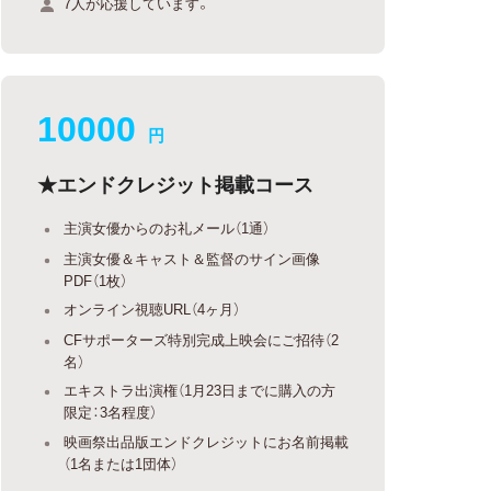
7人が応援しています。
10000
円
★エンドクレジット掲載コース
主演女優からのお礼メール（1通）
主演女優＆キャスト＆監督のサイン画像
PDF（1枚）
オンライン視聴URL（4ヶ月）
CFサポーターズ特別完成上映会にご招待（2
名）
エキストラ出演権（1月23日までに購入の方
限定：3名程度）
映画祭出品版エンドクレジットにお名前掲載
（1名または1団体）