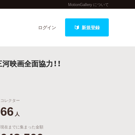
MotionGallery について
ログイン
新規登録
！三河映画全面協力！！
クト
コレクター
最新進捗報告から探す
66
人
現在までに集まった金額