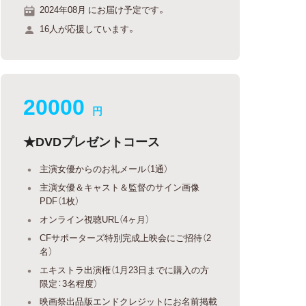
2024年08月 にお届け予定です。
16人が応援しています。
20000
円
★DVDプレゼントコース
主演女優からのお礼メール（1通）
主演女優＆キャスト＆監督のサイン画像
PDF（1枚）
オンライン視聴URL（4ヶ月）
CFサポーターズ特別完成上映会にご招待（2
名）
エキストラ出演権（1月23日までに購入の方
限定：3名程度）
映画祭出品版エンドクレジットにお名前掲載