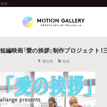
実現！
Highlight
allenge短編映画『愛の挨拶』制作プロジェクト
人気のプロジェクト
新着プロジェクト
終了間近のプロジェ
愛知県
映画
Feature
タグから探す
キュレーターから探す
特集から探す
Legendary
最新達成プロジェクト
調達額が大きいプロジェクト