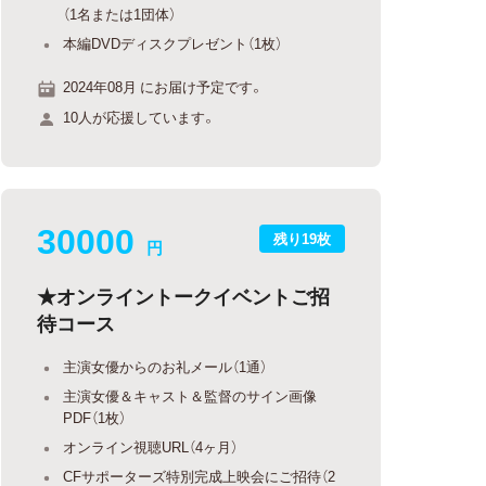
（1名または1団体）
本編DVDディスクプレゼント（1枚）
2024年08月 にお届け予定です。
10人が応援しています。
30000
残り19枚
円
★オンライントークイベントご招
待コース
主演女優からのお礼メール（1通）
主演女優＆キャスト＆監督のサイン画像
PDF（1枚）
オンライン視聴URL（4ヶ月）
CFサポーターズ特別完成上映会にご招待（2