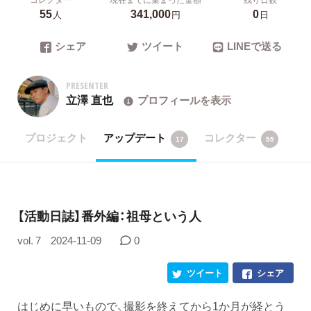
55
341,000
0
人
円
日
シェア
ツイート
LINEで送る
PRESENTER
立澤 直也
プロフィールを表示
プロジェクト
アップデート
コレクター
17
55
【活動日誌】番外編：祖母という人
vol. 7
2024-11-09
0
ツイート
シェア
はじめに早いもので、撮影を終えてから1か月が経とう