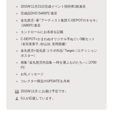
2015年11月21日完成イベント招待券1枚進呈
完成品DVD（5400円）進呈
金丸悠児・著『アーティスト集団 C-DEPOTのキセキ』
（1680円）進呈
エンドロールにお名前を記載
C-DEPOT×かまわぬオリジナル手ぬぐい3種セット
（末宗美香子、杉山治、安岡亜蘭）
金丸悠児×堤岳彦 コラボ作品『Target』（エディション
ポスター）
画集『金丸悠児作品集 —時を運ぶものたち—』（2700
円）
お礼メッセージ
コレクター限定のUPDATEを共有
2015年11月 にお届け予定です。
0人が応援しています。