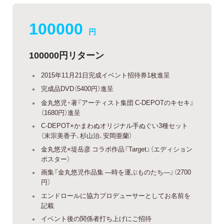
100000
円
100000円リターン
2015年11月21日完成イベント招待券1枚進呈
完成品DVD（5400円）進呈
金丸悠児・著『アーティスト集団 C-DEPOTのキセキ』
（1680円）進呈
C-DEPOT×かまわぬオリジナル手ぬぐい3種セット
（末宗美香子、杉山治、安岡亜蘭）
金丸悠児×堤岳彦 コラボ作品『Target』（エディション
ポスター）
画集『金丸悠児作品集 —時を運ぶものたち—』（2700
円）
エンドロールに協力プロデューサーとしてお名前を
記載
イベント後の関係者打ち上げにご招待