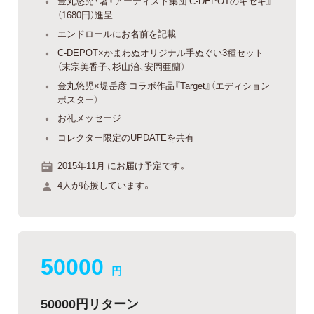
金丸悠児・著『アーティスト集団 C-DEPOTのキセキ』
（1680円）進呈
エンドロールにお名前を記載
C-DEPOT×かまわぬオリジナル手ぬぐい3種セット
（末宗美香子、杉山治、安岡亜蘭）
金丸悠児×堤岳彦 コラボ作品『Target』（エディション
ポスター）
お礼メッセージ
コレクター限定のUPDATEを共有
2015年11月 にお届け予定です。
4人が応援しています。
50000
円
50000円リターン