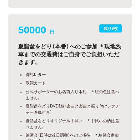
50000
残り9枚
円
夏詣盆をどり（本番）へのご参加 ＊現地浅
草までの交通費はご自身でご負担いただ
きます。
御礼レター
歌詞カード
公式サポーターのお名前入り木札 ＊紐の色は選べ
ません。
夏詣盆をどりDVD1枚（楽曲と楽曲と振り付けレクチ
ャー映像付き）
夏詣盆をどりオリジナル手拭い ＊手拭いの柄は選
べません。
練習会（日時は後日調整）へのご招待 ＊練習会参加