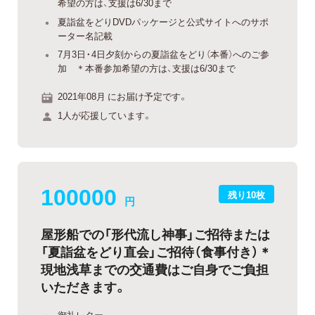
希望の方は、支援は6/30まで
夏詣盆をどりDVDパッケージと公式サイトへのサポ
ーター名記載
7月3日・4日夕刻からの夏詣盆をどり（本番）へのご参
加 ＊本番参加希望の方は、支援は6/30まで
2021年08月 にお届け予定です。
1人が応援しています。
100000
残り10枚
円
屋形船での「形代流し神事」ご招待または
「夏詣盆をどり直会」ご招待（食事付き）＊
現地浅草までの交通費はご自身でご負担
いただきます。
御礼レター