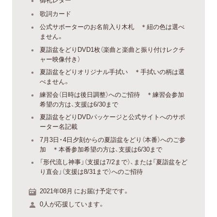
歌詞カード
公式サポーターのお名前入り木札 ＊紐の色は選べ
ません。
夏詣盆をどりDVD1枚（楽曲と楽曲と振り付けレクチ
ャー映像付き）
夏詣盆をどりオリジナル手拭い ＊手拭いの柄は選
べません。
練習会（日時は後日調整）へのご招待 ＊練習会参加
希望の方は、支援は6/30まで
夏詣盆をどりDVDパッケージと公式サイトへのサポ
ーター名記載
7月3日・4日夕刻からの夏詣盆をどり（本番）へのご参
加 ＊本番参加希望の方は、支援は6/30まで
「形代流し神事」（支援は7/2まで）、または「夏詣盆をど
り直会」（支援は8/31まで）へのご招待
2021年08月 にお届け予定です。
0人が応援しています。