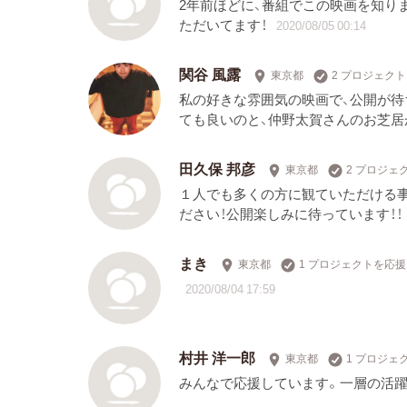
2年前ほどに、番組でこの映画を知り
ただいてます！
2020/08/05 00:14
関谷 風露
東京都
2 プロジェク
私の好きな雰囲気の映画で、公開が待
ても良いのと、仲野太賀さんのお芝居
田久保 邦彦
東京都
2 プロジェ
１人でも多くの方に観ていただける
ださい！公開楽しみに待っています！！
まき
東京都
1 プロジェクトを応援
2020/08/04 17:59
村井 洋一郎
東京都
1 プロジェ
みんなで応援しています。一層の活