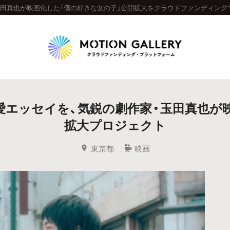
玉田真也が映画化した「僕の好きな女の子」公開拡大をクラウドファンディング
Highlight
エッセイを、気鋭の劇作家・玉田真也が映
人気のプロジェクト
新着プロジェクト
終了間近のプロジェ
拡大プロジェクト
Feature
東京都
映画
タグから探す
キュレーターから探す
特集から探す
Legendary
最新達成プロジェクト
調達額が大きいプロジェクト