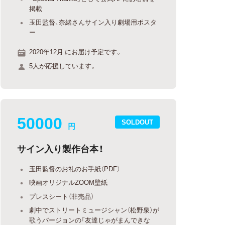
掲載
玉田監督、奈緒さんサイン入り劇場用ポスタ
ー
2020年12月 にお届け予定です。
5人が応援しています。
50000
SOLDOUT
円
サイン入り製作台本！
玉田監督のお礼のお手紙（PDF）
映画オリジナルZOOM壁紙
プレスシート（非売品）
劇中でストリートミュージシャン（松野泉）が
歌うバージョンの「友達じゃがまんできな