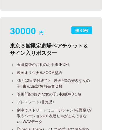
30000
残り5枚
円
東京３館限定劇場ペアチケット＆
サイン入りポスター
玉田監督のお礼のお手紙（PDF）
映画オリジナルZOOM壁紙
<8月12日受付終了> 映画「僕の好きな女の
子」東京3館対象前売券２枚
映画「僕の好きな女の子」本編DVD１枚
プレスシート（非売品）
劇中でストリートミュージシャン（松野泉）が
歌うバージョンの「友達じゃがまんできな
い」WAVデータ
「Special Thanks」として公式HPにお名前を