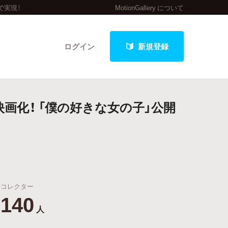
で実現！
MotionGallery について
ログイン
新規登録
画化！ 「僕の好きな女の子」公開
クト
最新進捗報告から探す
コレクター
140
人