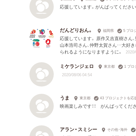
応援しています。がんばってください
だんどりおん。
福岡県
5 プ
応援しています。 原作又吉直樹さん、
山本浩司さん、仲野太賀さん…大好き
られるようになりますように。
2020/
ミケランジェロ
東京都
1 プ
2020/08/06 04:54
うま
東京都
43 プロジェクトを応
映画楽しみです！！ がんばってくだ
アラン・スミシー
その他・海外