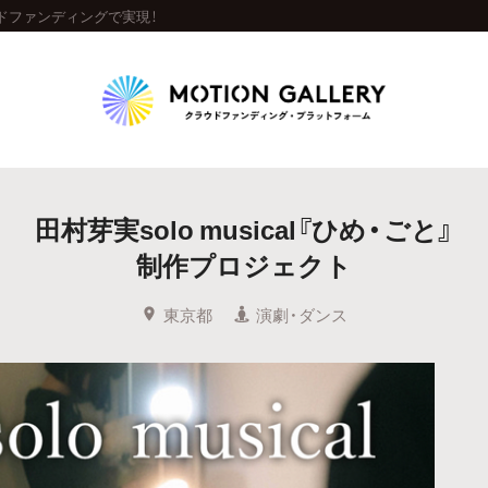
ラウドファンディングで実現！
Highlight
田村芽実solo musical『ひめ・ごと』
人気のプロジェクト
新着プロジェクト
終了間近のプロジェ
制作プロジェクト
Feature
東京都
演劇・ダンス
タグから探す
キュレーターから探す
特集から探す
Legendary
最新達成プロジェクト
調達額が大きいプロジェクト