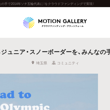
の手で2014年ソチ五輪代表に！をクラウドファンディングで実現！
Highlight
ジュニア・スノーボーダーを、みんなの手で
人気のプロジェクト
新着プロジェクト
終了間近のプロジェ
埼玉県
コミュニティ
Feature
タグから探す
キュレーターから探す
特集から探す
Legendary
最新達成プロジェクト
調達額が大きいプロジェクト