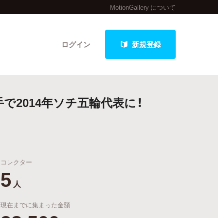
MotionGallery について
ログイン
新規登録
2014年ソチ五輪代表に！
クト
コレクター
最新進捗報告から探す
5
人
現在までに集まった金額