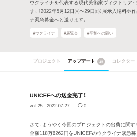
ウクライナを代表する現代美術家ヴィクトリア・
す。（2022年5月12日㈭〜29日㈰）展示入場
ナ緊急募金へと送ります。
#ウクライナ
#展覧会
#平和への願い
プロジェクト
アップデート
コレクター
25
UNICEFへの送金完了！
vol. 25
2022-07-27
0
さて、ようやく今回のプロジェクトの出費に関す
金額118万6262円をUNICEFのウクライナ緊