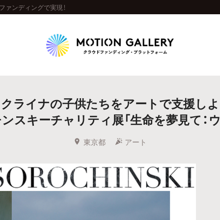
ファンディングで実現！
Highlight
ウクライナの子供たちをアートで支援しよ
人気のプロジェクト
新着プロジェクト
終了間近のプロジェ
ンスキーチャリティ展「生命を夢見て：
Feature
東京都
アート
タグから探す
キュレーターから探す
特集から探す
Legendary
最新達成プロジェクト
調達額が大きいプロジェクト