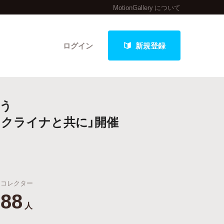
MotionGallery について
ログイン
新規登録
う
クト
ウクライナと共に」開催
最新進捗報告から探す
コレクター
88
人