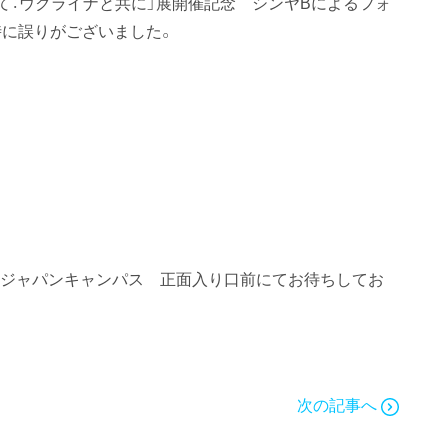
て：ウクライナと共に」展開催記念 シンヤBによるフォ
時に誤りがございました。
ル大学ジャパンキャンパス 正面入り口前にてお待ちしてお
次の記事へ