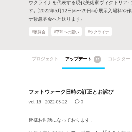
ウクライナを代表する現代美術家ヴィクトリア・
す。（2022年5月12日㈭〜29日㈰）展示入場
ナ緊急募金へと送ります。
#展覧会
#平和への願い
#ウクライナ
プロジェクト
アップデート
コレクター
25
フォトウォーク日時の訂正とお詫び
vol. 18
2022-05-22
0
皆様お世話になっております！