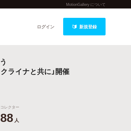
MotionGallery について
ログイン
新規登録
う
クト
ウクライナと共に」開催
最新進捗報告から探す
コレクター
88
人