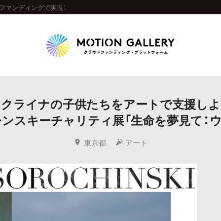
ファンディングで実現！
Highlight
ウクライナの子供たちをアートで支援しよ
人気のプロジェクト
新着プロジェクト
終了間近のプロジェ
ンスキーチャリティ展「生命を夢見て：
Feature
東京都
アート
タグから探す
キュレーターから探す
特集から探す
Legendary
最新達成プロジェクト
調達額が大きいプロジェクト