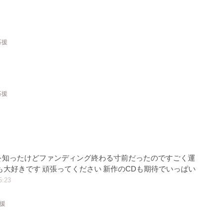
応援
応援
を知ったけどファンディング終わる寸前だったのですごく運
も大好きです 頑張ってください 新作のCDも期待でいっぱい
5:23
応援