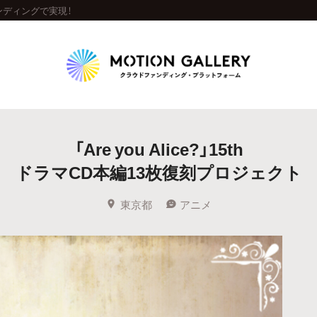
ファンディングで実現！
Highlight
「Are you Alice?」15th
人気のプロジェクト
新着プロジェクト
終了間近のプロジェ
ドラマCD本編13枚復刻プロジェクト
Feature
東京都
アニメ
タグから探す
キュレーターから探す
特集から探す
Legendary
最新達成プロジェクト
調達額が大きいプロジェクト