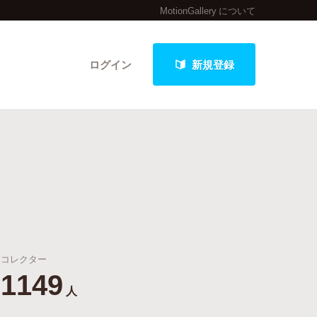
MotionGallery について
ログイン
新規登録
クト
最新進捗報告から探す
コレクター
1149
人