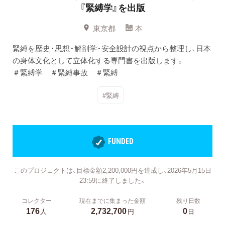
『緊縛学』を出版
東京都
本
緊縛を歴史・思想・解剖学・安全設計の視点から整理し、日本
の身体文化として立体化する専門書を出版します。
＃緊縛学 ＃緊縛事故 ＃緊縛
#緊縛
FUNDED
このプロジェクトは、目標金額2,200,000円を達成し、2026年5月15日
23:59に終了しました。
コレクター
現在までに集まった金額
残り日数
176
2,732,700
0
人
円
日