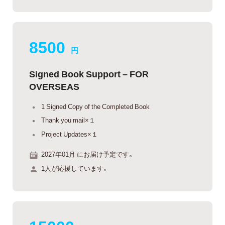
8500
円
Signed Book Support – FOR
OVERSEAS
1 Signed Copy of the Completed Book
Thank you mail×１
Project Updates×１
2027年01月 にお届け予定です。
1人が応援しています。