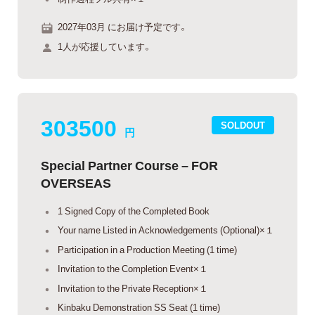
2027年03月 にお届け予定です。
1人が応援しています。
303500
SOLDOUT
円
Special Partner Course – FOR
OVERSEAS
1 Signed Copy of the Completed Book
Your name Listed in Acknowledgements (Optional)×１
Participation in a Production Meeting (1 time)
Invitation to the Completion Event×１
Invitation to the Private Reception×１
Kinbaku Demonstration SS Seat (1 time)