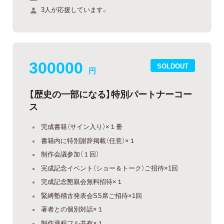
3人が応援しています。
300000
SOLDOUT
円
【歴史の一部になる】特別パートナーコー
ス
完成書籍（サイン入り）×１冊
書籍内に特別謝辞掲載（任意）×１
制作会議参加（１回）
完成記念イベント（ショー＆トーク）ご招待×1回
完成記念懇親会無料招待×１
緊縛塾稽古発表会SS席ご招待×1回
著者との個別対話×１
制作過程フル共有×１