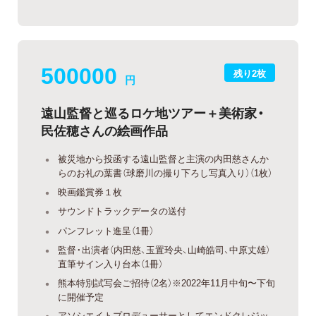
500000
残り2枚
円
遠山監督と巡るロケ地ツアー＋美術家・
民佐穂さんの絵画作品
被災地から投函する遠山監督と主演の内田慈さんか
らのお礼の葉書（球磨川の撮り下ろし写真入り）（1枚）
映画鑑賞券１枚
サウンドトラックデータの送付
パンフレット進呈（1冊）
監督・出演者（内田慈、玉置玲央、山崎皓司、中原丈雄）
直筆サイン入り台本（1冊）
熊本特別試写会ご招待（2名）※2022年11月中旬〜下旬
に開催予定
アソシエイトプロデューサーとしてエンドクレジッ