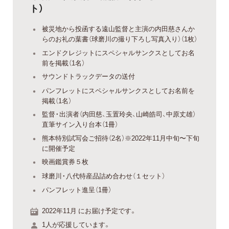
ト）
被災地から投函する遠山監督と主演の内田慈さんか
らのお礼の葉書（球磨川の撮り下ろし写真入り）（1枚）
エンドクレジットにスペシャルサンクスとしてお名
前を掲載（1名）
サウンドトラックデータの送付
パンフレットにスペシャルサンクスとしてお名前を
掲載（1名）
監督・出演者（内田慈、玉置玲央、山崎皓司、中原丈雄）
直筆サイン入り台本（1冊）
熊本特別試写会ご招待（2名）※2022年11月中旬〜下旬
に開催予定
映画鑑賞券５枚
球磨川・八代特産品詰め合わせ（１セット）
パンフレット進呈（1冊）
2022年11月 にお届け予定です。
1人が応援しています。