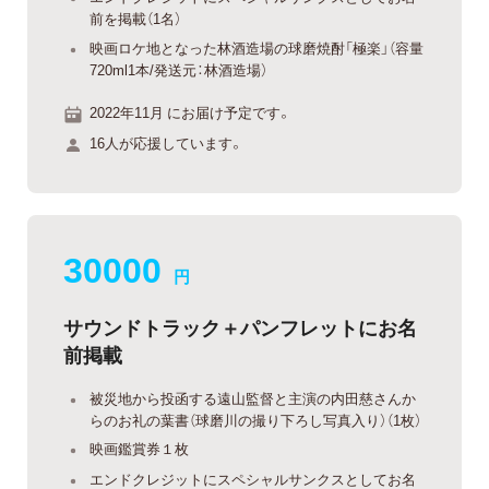
前を掲載（1名）
映画ロケ地となった林酒造場の球磨焼酎「極楽」（容量
720ml1本/発送元：林酒造場）
2022年11月 にお届け予定です。
16人が応援しています。
30000
円
サウンドトラック＋パンフレットにお名
前掲載
被災地から投函する遠山監督と主演の内田慈さんか
らのお礼の葉書（球磨川の撮り下ろし写真入り）（1枚）
映画鑑賞券１枚
エンドクレジットにスペシャルサンクスとしてお名