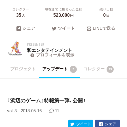
コレクター
現在までに集まった金額
残り日数
35
523,000
0
人
円
日
シェア
ツイート
LINEで送る
PRESENTER
和エンタテインメント
プロフィールを表示
プロジェクト
アップデート
コレクター
5
35
『浜辺のゲーム』特報第一弾、公開！
vol. 3
2018-05-16
11
ツイート
シェア