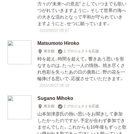
方々の“未来への意志” としていつまでも歌い
つがれていきますように。そして世界の海へ
の大きな流れとなって平和が守られていき
ますようにと、せつに願っています。
2015/08/07 09:07
Matsumoto Hiroko
東京都
1 プロジェクトを応援
時を超え、時間を超えて。響きあう思いを形
なすものは、たった一人の情熱。 焼き尽くさ
れ色彩を失ったあの日の廣島に、野の花を一
輪捧げる思いで、応援させていただきます。
2015/08/07 08:18
Sugano Mihoko
東京都
1 プロジェクトを応援
山本加津彦氏の熱い思いをお聞きして参加
したかったのですが、予定が合わず参加でき
ませんでした。これからも10年後もずっと歌
い継がれる歌であってほしいと願っていま