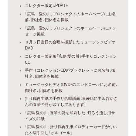
コレクター限定UPDATE
「広島 愛の川」プロジェクトのホームページにお名
前、御社名、団体名を掲載
「広島 愛の川」プロジェクトのホームページにメッ
セージ掲載
８月６日当日の合唱を撮影したミュージックビデオ
DVD
コレクター限定版「広島 愛の川」手作りコレクション
CD
手作りコレクションCDのブックレットにお名前、御
社名、団体名を掲載
ミュージックビデオ（DVD）のエンドロールにお名前、
御社名、団体名を掲載
折り鶴再生紙の手作り合唱譜面（裏表紙に中沢啓治さ
んの直筆の詩が印字してあります）
「広島 愛の川」直筆の詩を印刷した、灯ろう流し用サ
イズの和紙
「広島 愛の川」折り鶴再生紙メロディーカードが付い
た木製手回し「オルゴール」