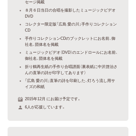
セージ掲載
８月６日当日の合唱を撮影したミュージックビデオ
DVD
コレクター限定版「広島 愛の川」手作りコレクション
CD
手作りコレクションCDのブックレットにお名前、御
社名、団体名を掲載
ミュージックビデオ（DVD）のエンドロールにお名前、
御社名、団体名を掲載
折り鶴再生紙の手作り合唱譜面（裏表紙に中沢啓治さ
んの直筆の詩が印字してあります）
「広島 愛の川」直筆の詩を印刷した、灯ろう流し用サ
イズの和紙
2015年12月 にお届け予定です。
6人が応援しています。