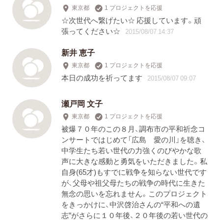
東京都
1 プロジェクトを応援
☆次世代へ繋げたい☆ 応援しています。頑
張ってください☆
2015/08/07 14:37
新井 恵子
東京都
1 プロジェクトを応援
本日の成功を祈ってます
2015/08/07 09:07
瀬戸岡 文子
東京都
1 プロジェクトを応援
被爆７０年のこの８月、調布市の平和祈念コ
ンサートではじめて「広島 愛の川」を聴き、
中学生たち若い世代の力強くのびやかな歌
声に大きな感動と勇気をいただきました。私
自身(65才)もすでに戦争を知らない世代です
が、父母や祖父母たちの戦争の時代に生きた
無念の思いを忘れません。このプロジェクト
をきっかけに、中沢啓治さんの“平和への遺
志”がさらに１０年後、２０年後の若い世代の