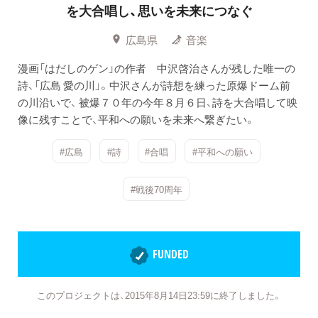
を大合唱し、思いを未来につなぐ
広島県
音楽
漫画「はだしのゲン」の作者 中沢啓治さんが残した唯一の
詩、「広島 愛の川」。中沢さんが詩想を練った原爆ドーム前
の川沿いで、 被爆７０年の今年８月６日、詩を大合唱して映
像に残すことで、平和への願いを未来へ繋ぎたい。
#広島
#詩
#合唱
#平和への願い
#戦後70周年
FUNDED
このプロジェクトは、2015年8月14日23:59に終了しました。