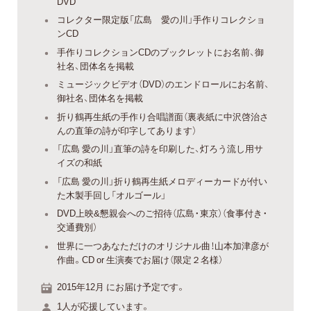
DVD
コレクター限定版「広島 愛の川」手作りコレクショ
ンCD
手作りコレクションCDのブックレットにお名前、御
社名、団体名を掲載
ミュージックビデオ（DVD）のエンドロールにお名前、
御社名、団体名を掲載
折り鶴再生紙の手作り合唱譜面（裏表紙に中沢啓治さ
んの直筆の詩が印字してあります）
「広島 愛の川」直筆の詩を印刷した、灯ろう流し用サ
イズの和紙
「広島 愛の川」折り鶴再生紙メロディーカードが付い
た木製手回し「オルゴール」
DVD上映&懇親会へのご招待（広島・東京）（食事付き・
交通費別）
世界に一つあなただけのオリジナル曲！山本加津彦が
作曲。CD or 生演奏でお届け（限定２名様）
2015年12月 にお届け予定です。
1人が応援しています。