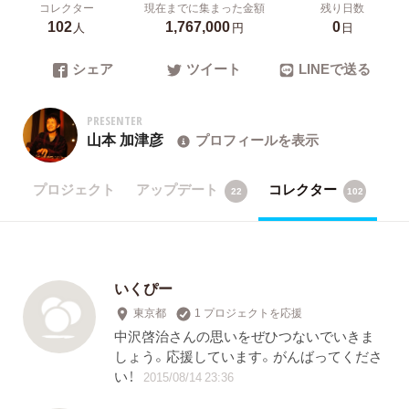
コレクター
現在までに集まった金額
残り日数
102
1,767,000
0
人
円
日
シェア
ツイート
LINEで送る
PRESENTER
山本 加津彦
プロフィールを表示
プロジェクト
アップデート
コレクター
22
102
いくぴー
東京都
1 プロジェクトを応援
中沢啓治さんの思いをぜひつないでいきま
しょう。応援しています。がんばってくださ
い！
2015/08/14 23:36