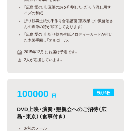
「広島 愛の川」直筆の詩を印刷した、灯ろう流し用サ
イズの和紙
折り鶴再生紙の手作り合唱譜面（裏表紙に中沢啓治さ
んの直筆の詩が印字してあります）
「広島 愛の川」折り鶴再生紙メロディーカードが付い
た木製手回し「オルゴール」
2015年12月 にお届け予定です。
2人が応援しています。
100000
残り9枚
円
DVD上映・演奏・懇親会へのご招待（広
島・東京）（食事付き）
お礼のメール