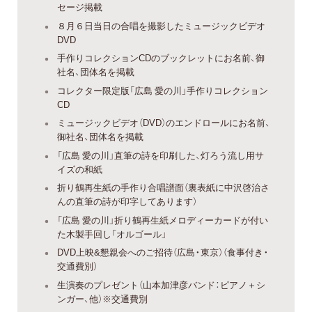
セージ掲載
８月６日当日の合唱を撮影したミュージックビデオ
DVD
手作りコレクションCDのブックレットにお名前、御
社名、団体名を掲載
コレクター限定版「広島 愛の川」手作りコレクション
CD
ミュージックビデオ（DVD）のエンドロールにお名前、
御社名、団体名を掲載
「広島 愛の川」直筆の詩を印刷した、灯ろう流し用サ
イズの和紙
折り鶴再生紙の手作り合唱譜面（裏表紙に中沢啓治さ
んの直筆の詩が印字してあります）
「広島 愛の川」折り鶴再生紙メロディーカードが付い
た木製手回し「オルゴール」
DVD上映&懇親会へのご招待（広島・東京）（食事付き・
交通費別）
生演奏のプレゼント（山本加津彦バンド：ピアノ＋シ
ンガー、他）※交通費別