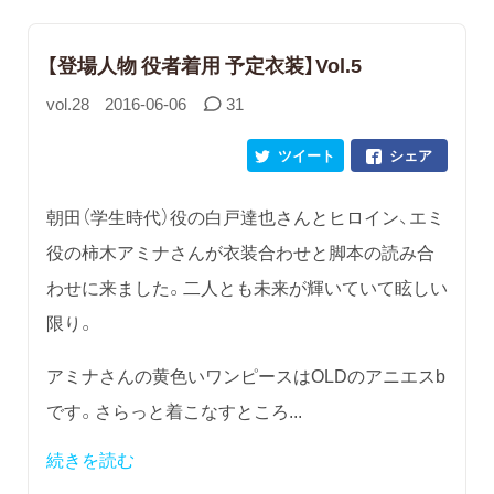
【登場人物 役者着用 予定衣装】Vol.5
vol.28
2016-06-06
31
ツイート
シェア
朝田（学生時代）役の白戸達也さんとヒロイン、エミ
役の柿木アミナさんが衣装合わせと脚本の読み合
わせに来ました。二人とも未来が輝いていて眩しい
限り。
アミナさんの黄色いワンピースはOLDのアニエスb
です。さらっと着こなすところ...
続きを読む