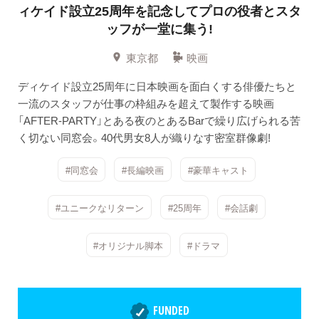
ィケイド設立25周年を記念してプロの役者とスタ
ッフが一堂に集う!
東京都
映画
ディケイド設立25周年に日本映画を面白くする俳優たちと
一流のスタッフが仕事の枠組みを超えて製作する映画
「AFTER-PARTY」とある夜のとあるBarで繰り広げられる苦
く切ない同窓会。40代男女8人が織りなす密室群像劇!
#同窓会
#長編映画
#豪華キャスト
#ユニークなリターン
#25周年
#会話劇
#オリジナル脚本
#ドラマ
FUNDED