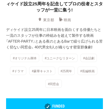
ィケイド設立25周年を記念してプロの役者とスタ
ッフが一堂に集う!
東京都
映画
ディケイド設立25周年に日本映画を面白くする俳優たちと
一流のスタッフが仕事の枠組みを超えて製作する映画
「AFTER-PARTY」とある夜のとあるBarで繰り広げられる苦
く切ない同窓会。40代男女8人が織りなす密室群像劇!
#オリジナル脚本
#ユニークなリターン
#会話劇
#ドラマ
#豪華キャスト
#25周年
#長編映画
#同窓会
FUNDED