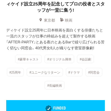
ィケイド設立25周年を記念してプロの役者とスタ
ッフが一堂に集う!
東京都
映画
ディケイド設立25周年に日本映画を面白くする俳優たちと
一流のスタッフが仕事の枠組みを超えて製作する映画
「AFTER-PARTY」とある夜のとあるBarで繰り広げられる苦
く切ない同窓会。40代男女8人が織りなす密室群像劇!
#豪華キャスト
#オリジナル脚本
#会話劇
#25周年
#ユニークなリターン
#ドラマ
#同窓会
#長編映画
FUNDED