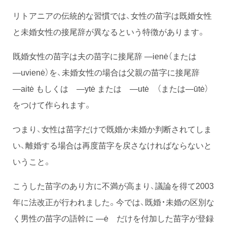
リトアニアの伝統的な習慣では、女性の苗字は既婚女性
と未婚女性の接尾辞が異なるという特徴があります。
既婚女性の苗字は夫の苗字に接尾辞 ―ienė（または
―uvienė）を、未婚女性の場合は父親の苗字に接尾辞
―aitė もしくは ―ytė または ―utė （または―ūtė）
をつけて作られます。
つまり、女性は苗字だけで既婚か未婚か判断されてしま
い、離婚する場合は再度苗字を戻さなければならないと
いうこと。
こうした苗字のあり方に不満が高まり、議論を得て2003
年に法改正が行われました。今では、既婚・未婚の区別な
く男性の苗字の語幹に ―ė だけを付加した苗字が登録