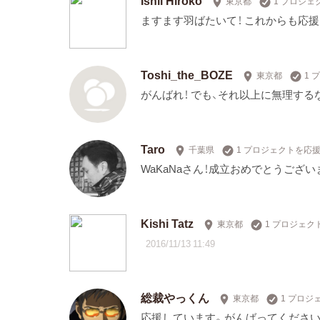
東京都
1 プロジェ
ますます羽ばたいて！ これからも応援
Toshi_the_BOZE
東京都
1 
がんばれ！ でも、それ以上に無理するな
Taro
千葉県
1 プロジェクトを応
WaKaNaさん！成立おめでとうござ
Kishi Tatz
東京都
1 プロジェク
2016/11/13 11:49
総裁やっくん
東京都
1 プロジ
応援しています。がんばってください