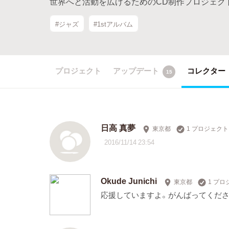
世界へと活動を広げるためのCD制作プロジェク
#ジャズ
#1stアルバム
プロジェクト
アップデート
コレクター
15
日高 真夢
東京都
1 プロジェク
2016/11/14 23:54
Okude Junichi
東京都
1 プ
応援していますよ。がんばってくださ