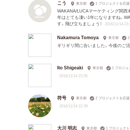
こう
東京都
1 プロジェクトを応援
WAKANA/LUCAマーケティング
年はとても凄い1年になりますね。WA
す。飛び立ちましょう！
2016/11/14 23:
Nakamura Tomoya
東京都
ギリギリ間に合いました。今後のご
Ito Shigeaki
東京都
1 プロジ
2016/11/14 23:05
符号
東京都
2 プロジェクトを応援
2016/11/14 22:39
大川 明志
東京都
1 プロジェク