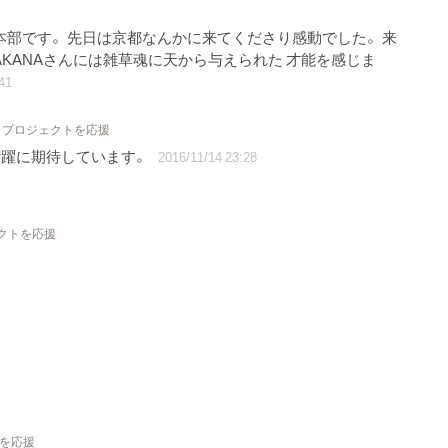
関西本部です。 先日は京都なんかに来てくださり感動でした。 来
KANAさんには雑草魂に天から与えられた 才能を感じま
41
2 プロジェクトを応援
活躍に期待しています。
2016/11/14 23:28
ェクトを応援
トを応援