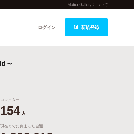
MotionGallery について
ログイン
新規登録
rld～
クト
コレクター
最新進捗報告から探す
154
人
現在までに集まった金額