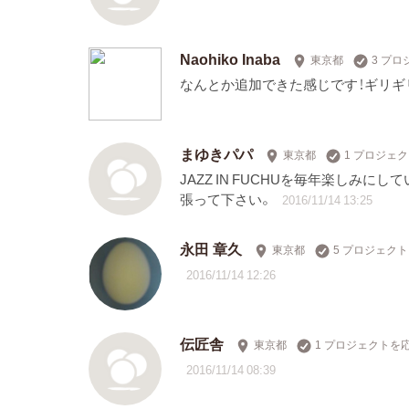
Naohiko Inaba
東京都
3 プ
なんとか追加できた感じです！ギリギ
まゆきパパ
東京都
1 プロジェ
JAZZ IN FUCHUを毎年楽しみ
張って下さい。
2016/11/14 13:25
永田 章久
東京都
5 プロジェク
2016/11/14 12:26
伝匠舎
東京都
1 プロジェクトを
2016/11/14 08:39