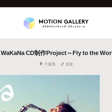
Highlight
 WaKaNa CD制作Project～Fly to the Wo
人気のプロジェクト
新着プロジェクト
終了間近のプロジェ
千葉県
音楽
Feature
タグから探す
キュレーターから探す
特集から探す
Legendary
最新達成プロジェクト
調達額が大きいプロジェクト