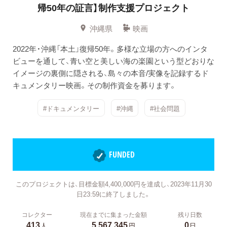
帰50年の証言】制作支援プロジェクト
沖縄県
映画
2022年・沖縄「本土」復帰50年。多様な立場の方へのインタ
ビューを通して、青い空と美しい海の楽園という型どおりな
イメージの裏側に隠される、島々の本音/実像を記録するド
キュメンタリー映画。その制作資金を募ります。
#ドキュメンタリー
#沖縄
#社会問題
FUNDED
このプロジェクトは、目標金額4,400,000円を達成し、2023年11月30
日23:59に終了しました。
コレクター
現在までに集まった金額
残り日数
413
5,567,345
0
人
円
日