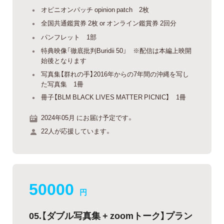
オピニオンパッチ opinion patch 2枚
全国共通鑑賞券 2枚 or オンライン鑑賞券 2回分
パンフレット 1部
特典映像「徹底批判Buridii 50」 ※配信は本編上映開
始後となります
写真集【群れの手】2016年からの7年間の沖縄を写し
た写真集 1冊
冊子【BLM BLACK LIVES MATTER PICNIC】 1冊
2024年05月 にお届け予定です。
22人が応援しています。
50000
円
05.【ダブル写真集 + zoomトーク】プラン