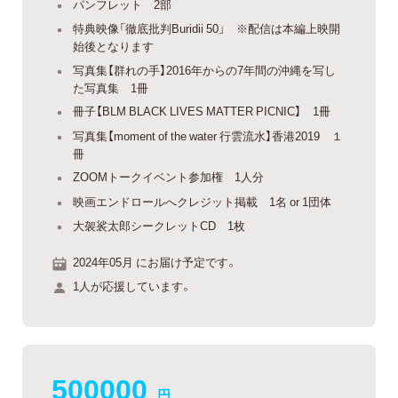
パンフレット 2部
特典映像「徹底批判Buridii 50」 ※配信は本編上映開
始後となります
写真集【群れの手】2016年からの7年間の沖縄を写し
た写真集 1冊
冊子【BLM BLACK LIVES MATTER PICNIC】 1冊
写真集【moment of the water 行雲流水】香港2019 １
冊
ZOOMトークイベント参加権 1人分
映画エンドロールへクレジット掲載 1名 or 1団体
大袈裟太郎シークレットCD 1枚
2024年05月 にお届け予定です。
1人が応援しています。
500000
円