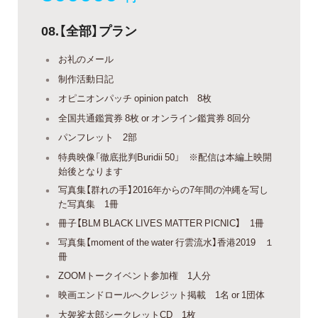
08.【全部】プラン
お礼のメール
制作活動日記
オピニオンパッチ opinion patch 8枚
全国共通鑑賞券 8枚 or オンライン鑑賞券 8回分
パンフレット 2部
特典映像「徹底批判Buridii 50」 ※配信は本編上映開
始後となります
写真集【群れの手】2016年からの7年間の沖縄を写し
た写真集 1冊
冊子【BLM BLACK LIVES MATTER PICNIC】 1冊
写真集【moment of the water 行雲流水】香港2019 １
冊
ZOOMトークイベント参加権 1人分
映画エンドロールへクレジット掲載 1名 or 1団体
大袈裟太郎シークレットCD 1枚