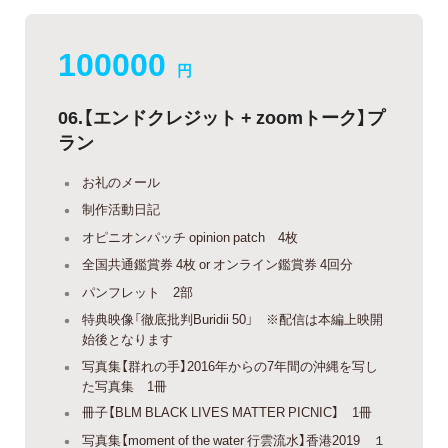
100000
円
06.【エンドクレジット + zoomトーク】プ
ラン
お礼のメール
制作活動日記
オピニオンパッチ opinion patch 4枚
全国共通鑑賞券 4枚 or オンライン鑑賞券 4回分
パンフレット 2部
特典映像「徹底批判Buridii 50」 ※配信は本編上映開
始後となります
写真集【群れの手】2016年からの7年間の沖縄を写し
た写真集 1冊
冊子【BLM BLACK LIVES MATTER PICNIC】 1冊
写真集【moment of the water 行雲流水】香港2019 １