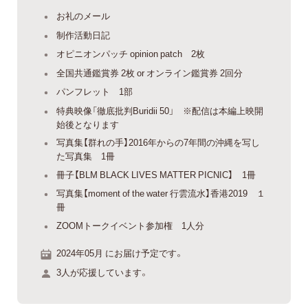
お礼のメール
制作活動日記
オピニオンパッチ opinion patch 2枚
全国共通鑑賞券 2枚 or オンライン鑑賞券 2回分
パンフレット 1部
特典映像「徹底批判Buridii 50」 ※配信は本編上映開
始後となります
写真集【群れの手】2016年からの7年間の沖縄を写し
た写真集 1冊
冊子【BLM BLACK LIVES MATTER PICNIC】 1冊
写真集【moment of the water 行雲流水】香港2019 １
冊
ZOOMトークイベント参加権 1人分
2024年05月 にお届け予定です。
3人が応援しています。