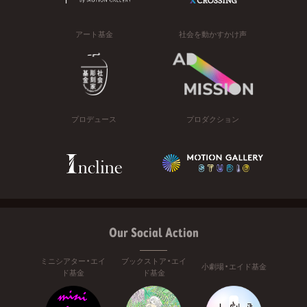
アート基金
社会を動かすかけ声
プロデュース
プロダクション
Our Social Action
ミニシアター・エイ
ブックストア・エイ
小劇場・エイド基金
ド基金
ド基金