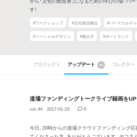
から「文化の創造者」になるための学びの場「パ
す！
#ワークショップ
#文化発信拠点
#パーマカルチ
#ソーシャルデザイン
#働き方
#ポートランド
プロジェクト
アップデート
コレクター
60
道場ファンディングトークライブ録画をUP
vol. 44
2017-01-29
6
今日、20時からの道場クラウドファンディング
てくださった方、ありがとうございます。デコさ