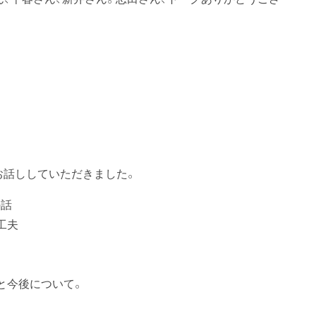
お話ししていただきました。
の話
工夫
と今後について。