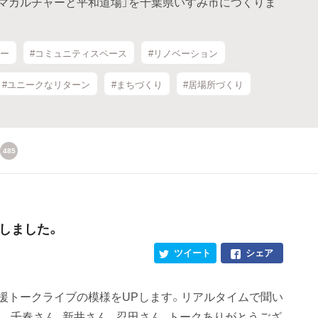
ーマカルチャーと平和道場」を千葉県いすみ市につくりま
ャー
#コミュニティスペース
#リノベーション
#ユニークなリターン
#まちづくり
#居場所づくり
485
しました。
ツイート
シェア
応援トークライブの模様をUPします。リアルタイムで聞い
ん、千春さん、新井さん。忍田さん、トークありがとうござ