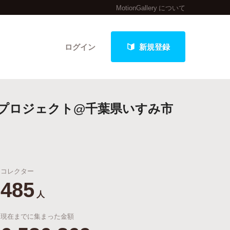
MotionGallery について
ログイン
新規登録
」プロジェクト@千葉県いすみ市
クト
コレクター
最新進捗報告から探す
485
人
現在までに集まった金額