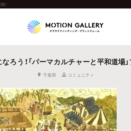
現！
Highlight
」になろう！「パーマカルチャーと平和道場
人気のプロジェクト
新着プロジェクト
終了間近のプロジェ
千葉県
コミュニティ
Feature
タグから探す
キュレーターから探す
特集から探す
Legendary
最新達成プロジェクト
調達額が大きいプロジェクト