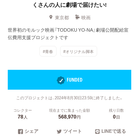
くさんの人に劇場で届けたい!
東京都
映画
世界初のモルック映画『TODOKU YO-NA』劇場公開配給宣
伝費用支援プロジェクトです
#青春
#オリジナル脚本
FUNDED
このプロジェクトは、2024年8月30日23:59に終了しました。
コレクター
現在までに集まった金額
残り日数
78
568,970
0
人
円
日
シェア
ツイート
LINEで送る